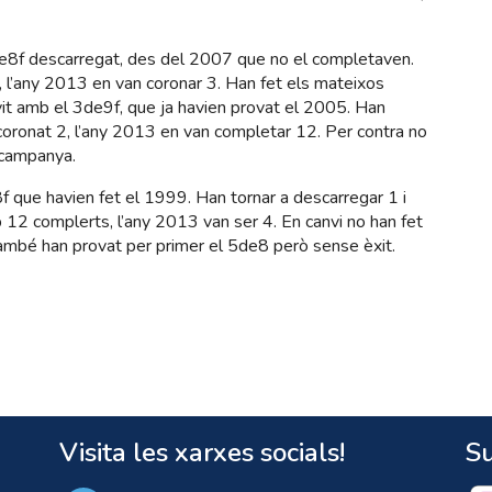
de8f descarregat, des del 2007 que no el completaven.
 l’any 2013 en van coronar 3. Han fet els mateixos
evit amb el 3de9f, que ja havien provat el 2005. Han
oronat 2, l’any 2013 en van completar 12. Per contra no
r campanya.
 que havien fet el 1999. Han tornar a descarregar 1 i
12 complerts, l’any 2013 van ser 4. En canvi no han fet
 També han provat per primer el 5de8 però sense èxit.
Visita les xarxes socials!
Su