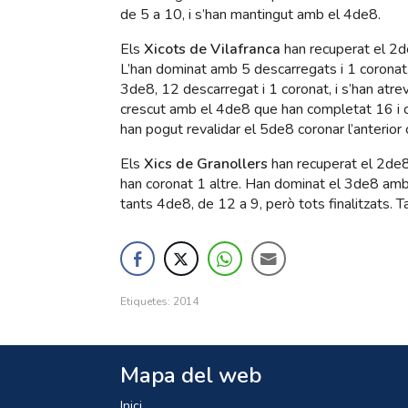
de 5 a 10, i s’han mantingut amb el 4de8.
Els
Xicots de Vilafranca
han recuperat el 2
L’han dominat amb 5 descarregats i 1 coronat,
3de8, 12 descarregat i 1 coronat, i s’han atr
crescut amb el 4de8 que han completat 16 i c
han pogut revalidar el 5de8 coronar l’anterio
Els
Xics de Granollers
han recuperat el 2de8f
han coronat 1 altre. Han dominat el 3de8 amb 
tants 4de8, de 12 a 9, però tots finalitzats.
Etiquetes:
2014
Mapa del web
Inici