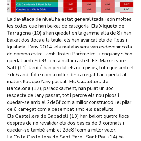
La davallada de nivell ha estat generalitzada i són moltes
les colles que han baixat de categoria. Els
Xiquets de
Tarragona
(10) s’han quedat en la gamma alta de 8 i han
baixat dos llocs a la taula; els han avançat els de Reus i
Igualada. L’any 2014, els matalassers van esdevenir colla
de gamma extra –amb Trofeu Baròmetre– i enguany s’han
quedat amb 5de8 com a millor castell. Els
Marrecs de
Salt
(11) també han perdut els nou pisos, tot i que amb el
2de8 amb folre com a millor descarregat han quedat al
mateix lloc que l’any passat. Els
Castellers de
Barcelona
(12), paradoxalment, han pujat un lloc
respecte de l’any passat, tot i perdre els nou pisos i
quedar-se amb el 2de8f com a millor construcció i el pilar
de 6 carregat com a desempat amb els saballuts.
Els
Castellers de Sabadell
(13) han baixat quatre llocs
després de no revalidar els dos bàsics de 9 coronats i
quedar-se també amb el 2de8f com a millor valor.
La
Colla Castellera de Sant Pere i Sant Pau
(14) ha