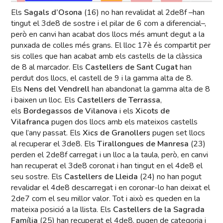
Els
Sagals d’Osona
(16) no han revalidat al 2de8f –han
tingut el 3de8 de sostre i el pilar de 6 com a diferencial–,
però en canvi han acabat dos llocs més amunt degut a la
punxada de colles més grans. El lloc 17è és compartit per
sis colles que han acabat amb els castells de la clàssica
de 8 al marcador. Els
Castellers de Sant Cugat
han
perdut dos llocs, el castell de 9 i la gamma alta de 8.
Els
Nens del Vendrell
han abandonat la gamma alta de 8
i baixen un lloc. Els
Castellers de Terrassa
,
els
Bordegassos de Vilanova
i els
Xicots de
Vilafranca
pugen dos llocs amb els mateixos castells
que l’any passat. Els
Xics de Granollers
pugen set llocs
al recuperar el 3de8. Els
Tirallongues de Manresa
(23)
perden el 2de8f carregat i un lloc a la taula, però, en canvi
han recuperat el 3de8 coronat i han tingut en el 4de8 el
seu sostre. Els
Castellers de Lleida
(24) no han pogut
revalidar el 4de8 descarregat i en coronar-lo han deixat el
2de7 com el seu millor valor. Tot i això es queden en la
mateixa posició a la llista. Els
Castellers de la Sagrada
Família
(25) han recuperat el 4de8, pugen de categoria i