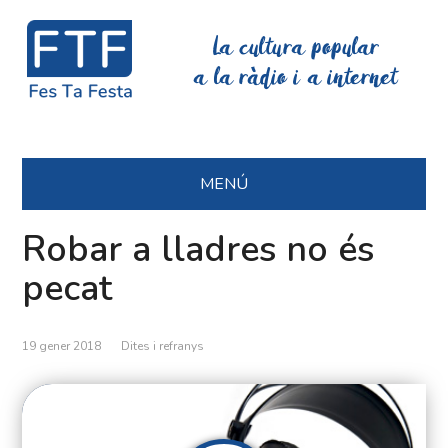
La cultura popular
a la ràdio i a internet
MENÚ
Robar a lladres no és
pecat
19 gener 2018
Dites i refranys