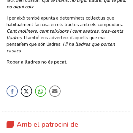
fàcil del robatori:
Qui té mans, no digui lladre; qui té peu,
no digui coix
.
I per això també apunta a determinats col·lectius que
habitualment fan cisa en els tractes amb els compradors:
Cent moliners, cent teixidors i cent sastres, tres-cents
lladres
. I també ens adverteix d’aquells que mai
pensaríem que són lladres:
Hi ha lladres que porten
casaca
.
Robar a lladres no és pecat
.
Amb el patrocini de