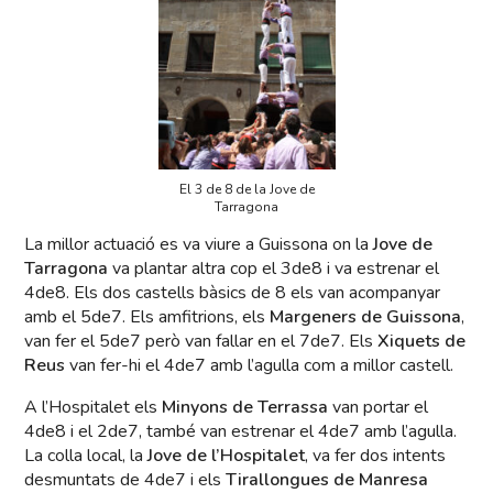
El 3 de 8 de la Jove de
Tarragona
La millor actuació es va viure a Guissona on la
Jove de
Tarragona
va plantar altra cop el 3de8 i va estrenar el
4de8. Els dos castells bàsics de 8 els van acompanyar
amb el 5de7. Els amfitrions, els
Margeners de Guissona
,
van fer el 5de7 però van fallar en el 7de7. Els
Xiquets de
Reus
van fer-hi el 4de7 amb l’agulla com a millor castell.
A l’Hospitalet els
Minyons de Terrassa
van portar el
4de8 i el 2de7, també van estrenar el 4de7 amb l’agulla.
La colla local, la
Jove de l’Hospitalet
, va fer dos intents
desmuntats de 4de7 i els
Tirallongues de Manresa