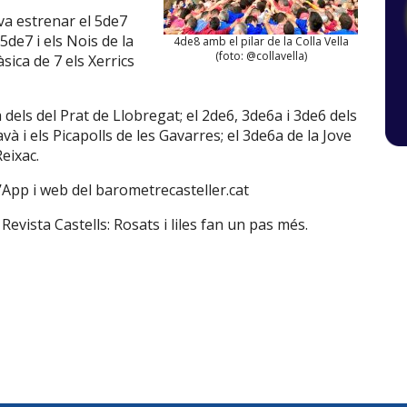
 va estrenar el 5de7
5de7 i els Nois de la
4de8 amb el pilar de la Colla Vella
(foto: @collavella)
sica de 7 els Xerrics
 dels del Prat de Llobregat; el 2de6, 3de6a i 3de6 dels
và i els Picapolls de les Gavarres; el 3de6a de la Jove
eixac.
’App i web del
barometrecasteller.cat
a Revista Castells:
Rosats i liles fan un pas més
.