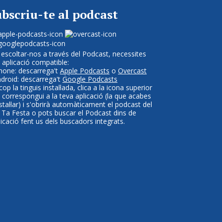
bscriu-te al podcast
 escoltar-nos a través del Podcast, necessites
 aplicació compatible:
Phone: descarrega't
Apple Podcasts
o
Overcast
ndroid: descarrega't
Google Podcasts
op la tinguis instal·lada, clica a la icona superior
 correspongui a la teva aplicació (la que acabes
nstal·lar) i s'obrirà automàticament el podcast del
 Ta Festa o pots buscar el Podcast dins de
plicació fent us dels buscadors integrats.