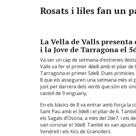
Rosats i liles fan un 
La Vella de Valls presenta 
i la Jove de Tarragona el 5
Va ser un cap de setmana d’estrenes desta
Valls va fer el primer 4de8 amb el pilar de l
Tarragona el primer 5de8. Dues primícies
8 que els asseguren una setmana més el p
just per darrera dels verds que són els ún
castell de 9 enguany,
En els bàsics de 8 va entrar amb força la co
Sant Pau amb el 3de8 i el pilar de 6. Tamb
els Sagals d’Osona, a més del 2de7, i els de
van coronar el 3de8. També es van apuntat
Vendrell i els Xics de Granollers.