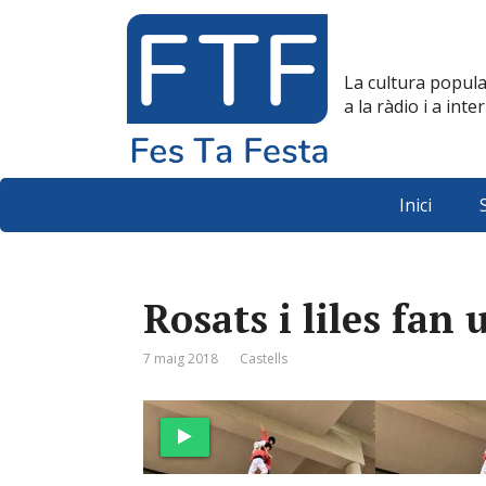
La cultura popul
a la ràdio i a inte
Inici
Rosats i liles fan
7 maig 2018
Castells