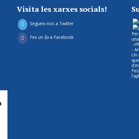
Visita les xarxes socials!
Su
Segueix-nos a Twitter
Per
Fes un 👍 a Facebook
una
- i
- A
Un c
que
d'i
Fes
l'a