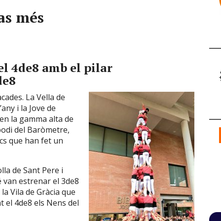
pas més
el 4de8 amb el pilar
de8
cades. La Vella de
’any i la Jove de
 en la gamma alta de
odi del Baròmetre,
ics que han fet un
lla de Sant Pere i
é van estrenar el 3de8
 la Vila de Gràcia que
 el 4de8 els Nens del