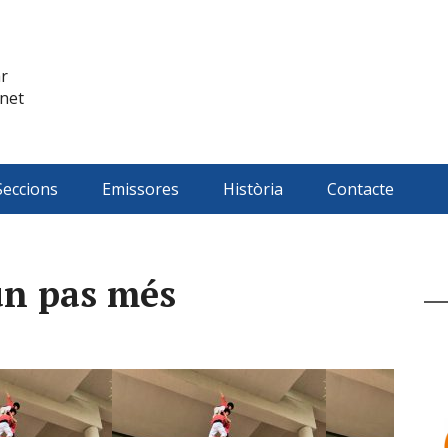
ar
rnet
Seccions
Emissores
Història
Contacte
 un pas més