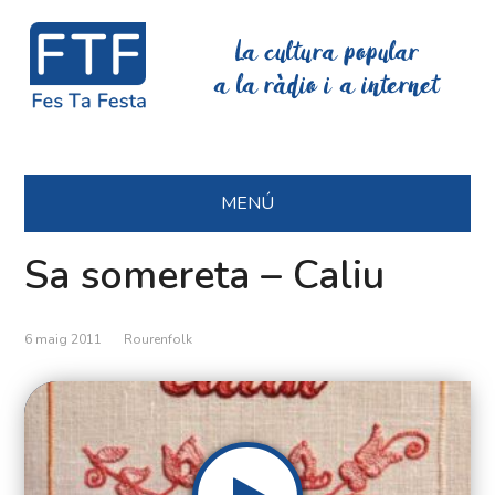
La cultura popular
a la ràdio i a internet
MENÚ
Sa somereta – Caliu
6 maig 2011
Rourenfolk