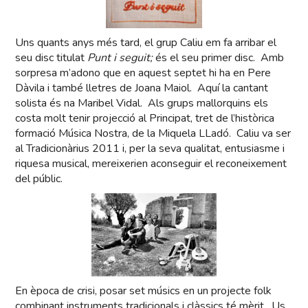
Uns quants anys més tard, el grup Caliu em fa arribar el
seu disc titulat
Punt i seguit;
és el seu primer disc. Amb
sorpresa m’adono que en aquest septet hi ha en Pere
Dàvila i també lletres de Joana Maiol. Aquí la cantant
solista és na Maribel Vidal. Als grups mallorquins els
costa molt tenir projecció al Principat, tret de l’històrica
formació Música Nostra, de la Miquela LLadó. Caliu va ser
al Tradicionàrius 2011 i, per la seva qualitat, entusiasme i
riquesa musical, mereixerien aconseguir el reconeixement
del públic.
En època de crisi, posar set músics en un projecte folk
combinant instruments tradicionals i clàssics té mèrit. Us