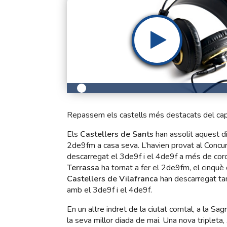
Repassem els castells més destacats del cap 
Els
Castellers de Sants
han assolit aquest 
2de9fm a casa seva. L’havien provat al Concurs
descarregat el 3de9f i el 4de9f a més de coron
Terrassa
ha tornat a fer el 2de9fm, el cinquè
Castellers de Vilafranca
han descarregat tam
amb el 3de9f i el 4de9f.
En un altre indret de la ciutat comtal, a la Sag
la seva millor diada de mai. Una nova tripleta,