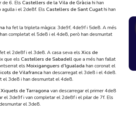
r de 6. Els
Castellers de la Vila de Gràcia
hi han
agulla i el 2de8f. Els
Castellers de Sant Cugat
hi han
ona
ha fet la tripleta màgica: 3de9f, 4de9f i 5de8. A més
han completat el 5de8 i el 4de8, però han desmuntat
fet el 2de8f i el 3de8. A casa seva
els
Xics de
ix que els
Castellers de Sabadell
que a més han fallat
ontserrat els
Moixiganguers d’Igualada
han coronat el
icots de Vilafranca
han descarregat el 3de8 i el 4de8.
at el 3de8 i han desmuntat el 4de8.
s
Xiquets de Tarragona
van descarregar el primer 4de8
 el 3de9f i van completar el 2de8f i el pilar de 7f. Els
n desmuntar el 3de8.