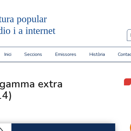
tura popular
dio i a internet
Inici
Seccions
Emissores
Història
Conta
 gamma extra
14)