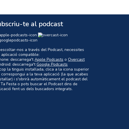
bscriu-te al podcast
 escoltar-nos a través del Podcast, necessites
 aplicació compatible:
Phone: descarrega't
Apple Podcasts
o
Overcast
ndroid: descarrega't
Google Podcasts
op la tinguis instal·lada, clica a la icona superior
 correspongui a la teva aplicació (la que acabes
nstal·lar) i s'obrirà automàticament el podcast del
 Ta Festa o pots buscar el Podcast dins de
plicació fent us dels buscadors integrats.