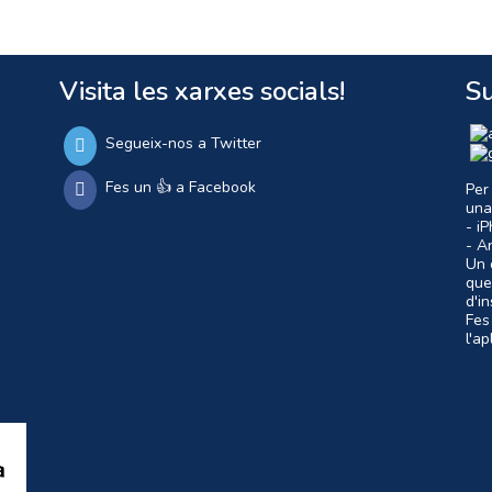
Visita les xarxes socials!
Su
Segueix-nos a Twitter
Fes un 👍 a Facebook
Per
una
- i
- A
Un c
que
d'i
Fes
l'a