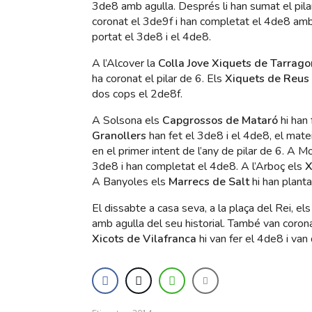
3de8 amb agulla. Després li han sumat el pila
coronat el 3de9f i han completat el 4de8 amb 
portat el 3de8 i el 4de8.
A l’Alcover la
Colla Jove Xiquets de Tarrag
ha coronat el pilar de 6. Els
Xiquets de Reus
dos cops el 2de8f.
A Solsona els
Capgrossos de Mataró
hi han 
Granollers
han fet el 3de8 i el 4de8, el mate
en el primer intent de l’any de pilar de 6. A M
3de8 i han completat el 4de8. A l’Arboç els
X
A Banyoles els
Marrecs de Salt
hi han plant
El dissabte a casa seva, a la plaça del Rei, el
amb agulla del seu historial. També van coronar
Xicots de Vilafranca
hi van fer el 4de8 i va