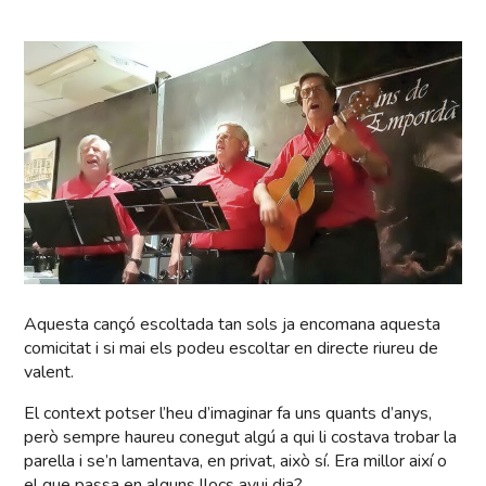
Aquesta cançó escoltada tan sols ja encomana aquesta
comicitat i si mai els podeu escoltar en directe riureu de
valent.
El context potser l’heu d’imaginar fa uns quants d’anys,
però sempre haureu conegut algú a qui li costava trobar la
parella i se’n lamentava, en privat, això sí. Era millor així o
el que passa en alguns llocs avui dia?