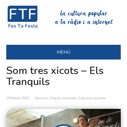
La cultura popular
a la ràdio i a internet
MENÚ
Som tres xicots – Els
Tranquils
18 febrer 2025
Seccions
,
Espais musicals
,
Cançons picants