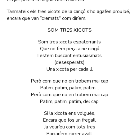
Tanmateix els tres xicots de la cançó s’ho agafen prou bé,
encara que van “cremats” com diríem.
SOM TRES XICOTS
Som tres xicots espaterrants
Que no fem peça a ne ningú
I estem buscant entusiasmats
(desesperats)
Una xicota per cada ú.
Però com que no en trobem mai cap
Patim, patim, patim, patim…
Però com que no en trobem mai cap
Patim, patim, patim, del cap.
Si la xicota ens volgués,
Encara que fos un fregall,
Ja veuríeu com tots tres
Baixaríem carrer avall.