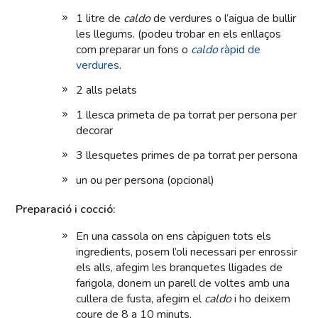
1 litre de
caldo
de verdures o l’aigua de bullir
les llegums. (podeu trobar en els enllaços
com preparar un fons o
caldo
ràpid de
verdures
.
2 alls pelats
1 llesca primeta de pa torrat per persona per
decorar
3 llesquetes primes de pa torrat per persona
un ou per persona (opcional)
Preparació i cocció:
En una cassola on ens càpiguen tots els
ingredients, posem l’oli necessari per enrossir
els alls, afegim les branquetes lligades de
farigola, donem un parell de voltes amb una
cullera de fusta, afegim el
caldo
i ho deixem
coure de 8 a 10 minuts.