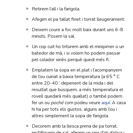
Retirem l’all i la farigola.
Afegim el pa tallat finet i torrat lleugerament.
Deixem coure a foc molt baix durant uns 6-8
minuts. Posem la sal.
Un cop cuit ho triturem amb el minipimer o un
batedor de mà, i si volem ho podem passar
pel colador xinès perquè quedi més fi.
Emplatem la sopa en el plat i l’acompanyem
de l’ou cuinat a baixa temperatura (a 65 ° C
entre 20-40 ‘ depenent de la mida i del
resultat que busquem, a més temperatura el
rovell quedarà més quallat) o també podem
fer un ou
poché
com podeu veure
aquí
. A casa
hi ha per tots els gustos, alguns amb l’ou i
altres simplement la sopa de farigola.
Decorem amb la llesca prima de pa torrat,
rectifiquem de sal, afegim un raig d’oli d’oliva i