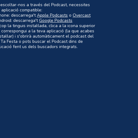
 escoltar-nos a través del Podcast, necessites
 aplicació compatible:
Phone: descarrega't
Apple Podcasts
o
Overcast
ndroid: descarrega't
Google Podcasts
op la tinguis instal·lada, clica a la icona superior
 correspongui a la teva aplicació (la que acabes
nstal·lar) i s'obrirà automàticament el podcast del
 Ta Festa o pots buscar el Podcast dins de
plicació fent us dels buscadors integrats.