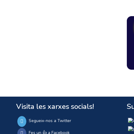
Visita les xarxes socials!
Su
Segueix-nos a Twitter
Fes un 👍 a Facebook