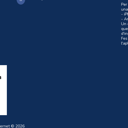
Per
una
- i
- A
Un c
que
d'i
Fes
l'a
ternet
© 2026