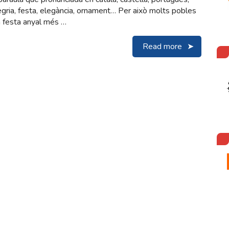
 alegria, festa, elegància, ornament… Per això molts pobles
a festa anyal més …
Read more