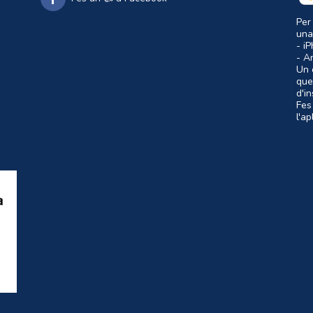
Per
una
- i
- A
Un c
que
d'i
Fes
l'a