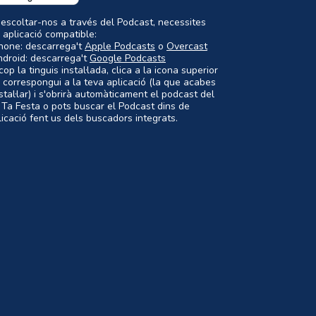
 escoltar-nos a través del Podcast, necessites
 aplicació compatible:
Phone: descarrega't
Apple Podcasts
o
Overcast
ndroid: descarrega't
Google Podcasts
op la tinguis instal·lada, clica a la icona superior
 correspongui a la teva aplicació (la que acabes
nstal·lar) i s'obrirà automàticament el podcast del
 Ta Festa o pots buscar el Podcast dins de
plicació fent us dels buscadors integrats.