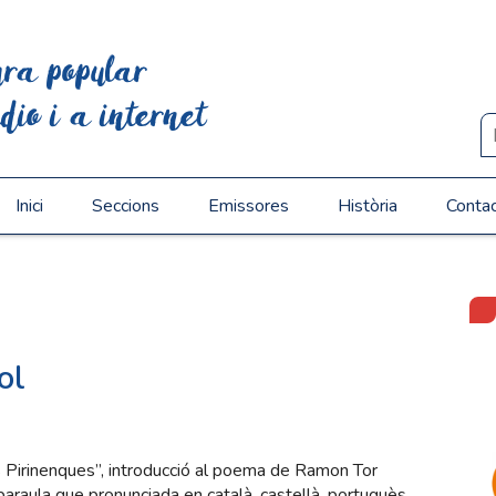
ura popular
dio i a internet
Inici
Seccions
Emissores
Història
Conta
ol
s Pirinenques”, introducció al poema de Ramon Tor
paraula que pronunciada en català, castellà, portuguès,