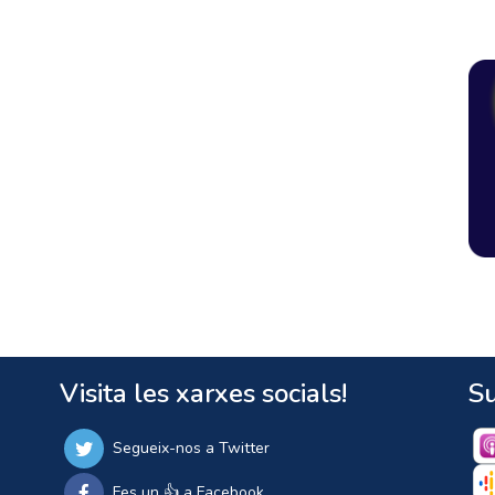
Visita les xarxes socials!
Su
Segueix-nos a Twitter
Fes un 👍 a Facebook