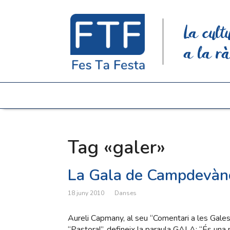
La cult
a la rà
Tag «galer»
La Gala de Campdevàn
18 juny 2010
Danses
Aureli Capmany, al seu “Comentari a les Gale
“Pastoral”, defineix la paraula GALA: “És una 