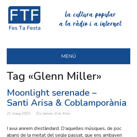
La cultura popular
a la ràdio i a internet
MENÚ
Tag «Glenn Miller»
Moonlight serenade –
Santi Arisa & Coblamporània
21 maig 2010
Els temes d’en Xino
I avui anirem d’estàndard. D’aquelles músiques, de poc
abans de la meitat del segle passat, que ens arribaven