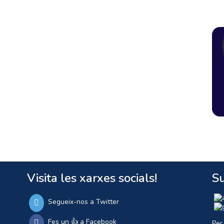
Visita les xarxes socials!
Su
Segueix-nos a Twitter
Fes un 👍 a Facebook
Per