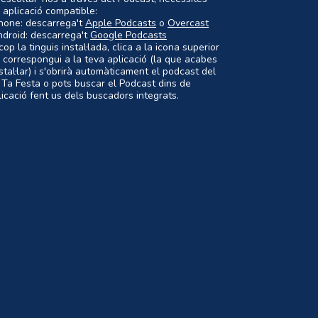
 aplicació compatible:
Phone: descarrega't
Apple Podcasts
o
Overcast
ndroid: descarrega't
Google Podcasts
op la tinguis instal·lada, clica a la icona superior
 correspongui a la teva aplicació (la que acabes
nstal·lar) i s'obrirà automàticament el podcast del
 Ta Festa o pots buscar el Podcast dins de
plicació fent us dels buscadors integrats.