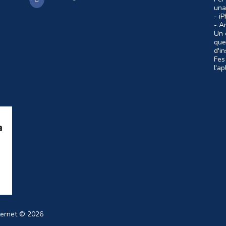
una
- i
- A
Un c
que
d'i
Fes
l'a
ternet
© 2026