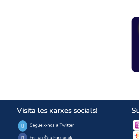
Visita les xarxes socials!
Su
Segueix-nos a Twitter
Fes un 👍 a Facebook