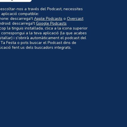
 escoltar-nos a través del Podcast, necessites
 aplicació compatible:
Phone: descarrega't
Apple Podcasts
o
Overcast
ndroid: descarrega't
Google Podcasts
op la tinguis instal·lada, clica a la icona superior
 correspongui a la teva aplicació (la que acabes
nstal·lar) i s'obrirà automàticament el podcast del
 Ta Festa o pots buscar el Podcast dins de
plicació fent us dels buscadors integrats.