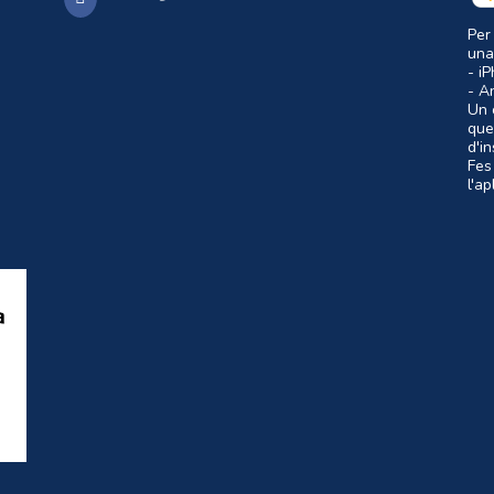
Per
una
- i
- A
Un c
que
d'i
Fes
l'a