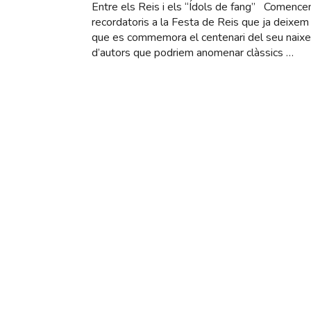
Entre els Reis i els “Ídols de fang” Comenc
recordatoris a la Festa de Reis que ja deixe
que es commemora el centenari del seu naix
d’autors que podriem anomenar clàssics …