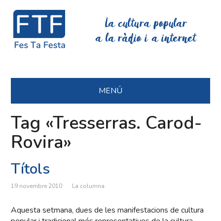
La cultura popular
a la ràdio i a internet
MENÚ
Tag «Tresserras. Carod-
Rovira»
Títols
19 novembre 2010
La columna
Aquesta setmana, dues de les manifestacions de cultura