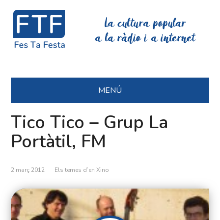
La cultura popular
a la ràdio i a internet
MENÚ
Tico Tico – Grup La
Portàtil, FM
2 març 2012
Els temes d’en Xino