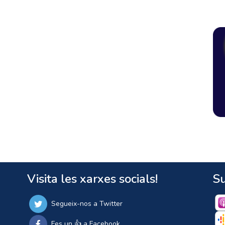
Visita les xarxes socials!
Su
Segueix-nos a Twitter
Fes un 👍 a Facebook