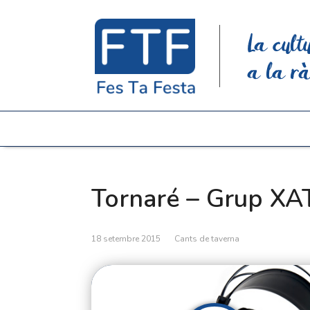
La cult
a la rà
Tornaré – Grup XA
18 setembre 2015
Cants de taverna