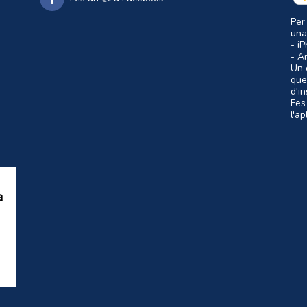
Per
una
- i
- A
Un c
que
d'i
Fes
l'a