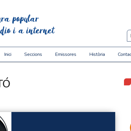
ura popular
dio i a internet
Inici
Seccions
Emissores
Història
Conta
TÓ