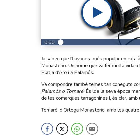
0:00
Ja saben que l’havanera més popular en catal
Monasterio. Un home que va fer molta vida a le
Platja d’Aro i a Palamós.
Va compondre també temes tan coneguts c
Palamós o Tornaré
. És lde la seva època men
de les comarques tarragonines i, és clar, am
Tornaré, d’Ortega Monasterio, amb les quatre