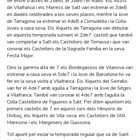
fer entre d’altres el 2de8f, el 3de8 i el 4de8. Els Xicots
de Vilafranca i els Marrecs de Salt van estrenar el 3de8
en diades celebrades a les seves places, mentre la Jove
de Tarragona va estrenar el 4de8 a Cornudella i la Colla
Joves a casa seva. Els Xiquets de Tarragona van debutar
en aquesta temporada sumant el 2de7, castell que també
van completar a Salt els Castellers de Terrassa i que van
coronar els Castellers de la Sagrada Família en la seva
Festa Major.
Dins la gamma alta de 7 els Bordegassos de Vilanova van
estrenar a casa seva el 5de7 i la Jove de Barcelona ho va
fer en la seva visita a Vilafranca. Els Xiquets del Serrallo
van fer el 4de7 amb agulla a Tarragona i la Jove de Sitges
a Vilafranca. També van coronar el 4de7 amb l’agulla la
Colla Castellera de Figueres a Salt. Per últim apuntem els
primers castells de 7 en aquest curs dels Minyons de
l’Arboç, els Xiquets de Vila-seca, els Castellers de l’Alt
Maresme i els Margeners de Guissona.
Tot apunt per iniciar la temporada regular que va de Sant