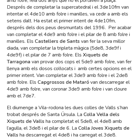
amb folre, feia dos anys que no el portaven a plaça.
Després de completar la supercatedral i el 3de10fm van
intentar el 4de10 amb folre i manilles, va cedir a amb els
setens dalt. Ha estat el primer intent de 4de10fm,
després dels dos peus desmuntats del 1996. Per acabar
van completar el 4de9 amb folre i el pilar de 8 amb folre i
manilles. Els
Castellers de Sants
van fer la seva millor
diada, van completar la tripleta màgica (5de8, 3de9f i
4de9f) i el pilar de 7 amb folre. Els
Xiquets de
Tarragona
van provar dos cops el 5de9 amb folre, van fer
llenya amb els dosos col·locats i amb certes opcions en el
primer intent. Van completar el 3de9 amb folre i el 2de8
amb folre. Els
Capgrossos de Mataró
van descarregar el
4de9 amb folre, van coronar 3de9 amb folre i van cloure
amb el 7de7.
El diumenge a Vila-rodona les dues colles de Valls s’han
trobat després de Santa Úrsula. La
Colla Vella dels
Xiquets de Valls
ha completat el 5de8, el 4de8 amb
l’agulla, el 3de8 i el pilar de 6. La
Colla Joves Xiquets de
Valls
ha descarregat el 4de8 i ha carregat el 3de8.