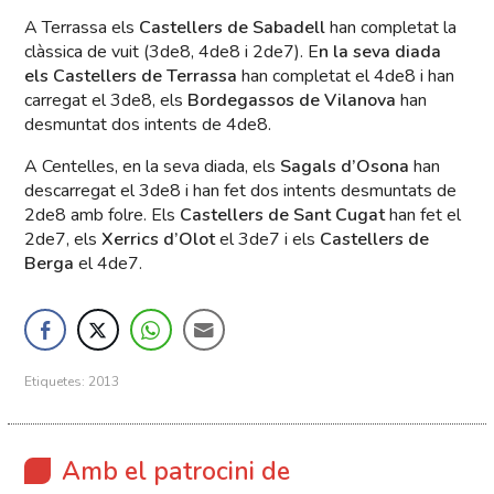
A Terrassa els
Castellers de Sabadell
han completat la
clàssica de vuit (3de8, 4de8 i 2de7). E
n la seva diada
els Castellers de Terrassa
han completat el 4de8 i han
carregat el 3de8, els
Bordegassos de Vilanova
han
desmuntat dos intents de 4de8.
A Centelles, en la seva diada, els
Sagals d’Osona
han
descarregat el 3de8 i han fet dos intents desmuntats de
2de8 amb folre. Els
Castellers de Sant Cugat
han fet el
2de7, els
Xerrics d’Olot
el 3de7 i els
Castellers de
Berga
el 4de7.
Etiquetes:
2013
Amb el patrocini de