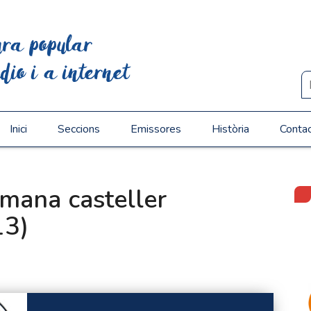
ura popular
dio i a internet
Inici
Seccions
Emissores
Història
Conta
tmana casteller
13)