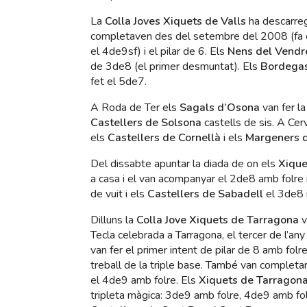
La
Colla Joves Xiquets de Valls
ha descarreg
completaven des del setembre del 2008 (fa ci
el 4de9sf) i el pilar de 6. Els
Nens del Vendr
de 3de8 (el primer desmuntat). Els
Bordegas
fet el 5de7.
A Roda de Ter els
Sagals d’Osona
van fer la
Castellers de Solsona
castells de sis. A Cer
els
Castellers de Cornellà
i els
Margeners 
Del dissabte apuntar la diada de on els
Xique
a casa i el van acompanyar el 2de8 amb folre 
de vuit i els
Castellers de Sabadell
el 3de8 i
Dilluns la
Colla Jove Xiquets de Tarragona
v
Tecla celebrada a Tarragona, el tercer de l’an
van fer el primer intent de pilar de 8 amb fol
treball de la triple base. També van completar
el 4de9 amb folre. Els
Xiquets de Tarragon
tripleta màgica: 3de9 amb folre, 4de9 amb fo