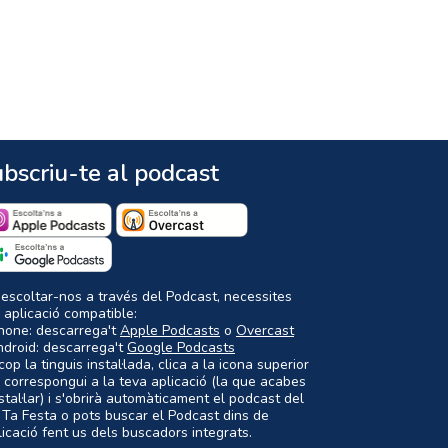
bscriu-te al podcast
 escoltar-nos a través del Podcast, necessites
 aplicació compatible:
Phone: descarrega't
Apple Podcasts
o
Overcast
ndroid: descarrega't
Google Podcasts
op la tinguis instal·lada, clica a la icona superior
 correspongui a la teva aplicació (la que acabes
nstal·lar) i s'obrirà automàticament el podcast del
 Ta Festa o pots buscar el Podcast dins de
plicació fent us dels buscadors integrats.