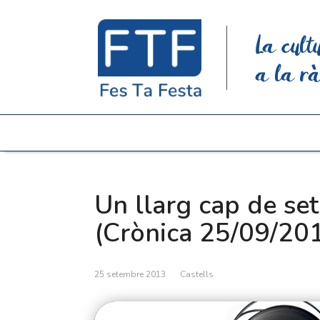
La cult
a la rà
Un llarg cap de se
(Crònica 25/09/20
25 setembre 2013
Castells