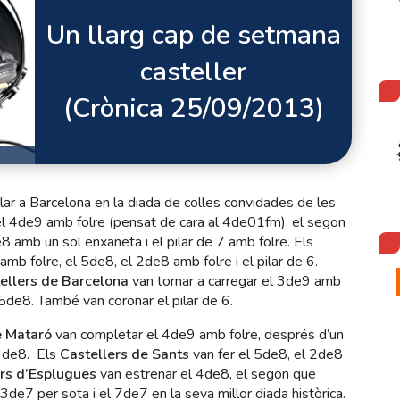
Un llarg cap de setmana
casteller
(Crònica 25/09/2013)
llar a Barcelona en la diada de colles convidades de les
el 4de9 amb folre (pensat de cara al 4de01fm), el segon
de8 amb un sol enxaneta i el pilar de 7 amb folre. Els
b folre, el 5de8, el 2de8 amb folre i el pilar de 6.
ellers de Barcelona
van tornar a carregar el 3de9 amb
 5de8. També van coronar el pilar de 6.
 Mataró
van completar el 4de9 amb folre, després d’un
 3de8. Els
Castellers de Sants
van fer el 5de8, el 2de8
rs d’Esplugues
van estrenar el 4de8, el segon que
3de7 per sota i el 7de7 en la seva millor diada històrica.