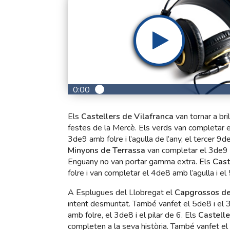
0:00
Els
Castellers de Vilafranca
van tornar a bri
festes de la Mercè. Els verds van completar 
3de9 amb folre i l’agulla de l’any, el tercer 9
Minyons de Terrassa
van completar el 3de9 am
Enguany no van portar gamma extra. Els
Cast
folre i van completar el 4de8 amb l’agulla i el
A Esplugues del Llobregat el
Capgrossos de
intent desmuntat. També vanfet el 5de8 i el
amb folre, el 3de8 i el pilar de 6. Els
Castelle
completen a la seva història. També vanfet el 