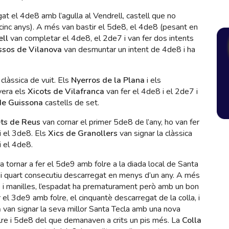
at el 4de8 amb l’agulla al Vendrell, castell que no
nc anys). A més van bastir el 5de8, el 4de8 (pesant en
ell
van completar el 4de8, el 2de7 i van fer dos intents
sos de Vilanova
van desmuntar un intent de 4de8 i ha
 clàssica de vuit. Els
Nyerros de la Plana
i els
vera els
Xicots de Vilafranca
van fer el 4de8 i el 2de7 i
de Guissona
castells de set.
ts de Reus
van cornar el primer 5de8 de l’any, ho van fer
i el 3de8. Els
Xics de Granollers
van signar la clàssica
 el 4de8.
a tornar a fer el 5de9 amb folre a la diada local de Santa
y i quart consecutiu descarregat en menys d’un any. A més
re i manilles, l’espadat ha prematurament però amb un bon
 el 3de9 amb folre, el cinquantè descarregat de la colla, i
a
van signar la seva millor Santa Tecla amb una nova
lre i 5de8 del que demanaven a crits un pis més. La
Colla