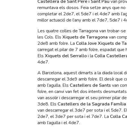
Castellera de Sant Pere i Sant Pau
van prov
remuntava els dosos. Feia setze anys que no e
completar el 2de7, el 5de7 i el 4de7 amb l’ag
millor actuació de l’any amb el 7de7, 5de7 i 4
Les quatre colles de Tarragona van trobar-se e
les Cols. Els
Xiquets de Tarragona
van comple
2de8 amb folre. La
Colla Jove Xiquets de T
carregat el pilar de 7 amb folre, espadat que h
Els
Xiquets del Serrallo
i la
Colla Casteller
4de7.
A Barcelona, aquest dimarts a la diada local d
descarregar el 3de9 amb folre. El desè que c
amb l’agulla. Els
Castellers de Sants
van comp
folre, en canvi van fet dos intents desmuntat
van assolir i descarregar el seu primer pilar 
3de8. Els
Castellers de la Sagrada Família
van descarregar el 3de7 per sota i el 5de7. E
2de7, el 3de7 per sota i el 7de7. La
Colla C
amb l’agulla i el 4de7.