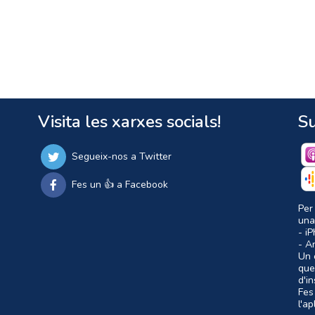
Visita les xarxes socials!
Su
Segueix-nos a Twitter
Fes un 👍 a Facebook
Per
una
- i
- A
Un c
que
d'i
Fes
l'a