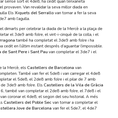
ar sense sort el 4de8, ha cedit quan l’enxaneta
l provaven. Van revalidar la seva millor diada en
ulla Els
Xiquets del Serrallo
van tornar a fer la seva
de7 amb l’agulla.
l dimarts per celebrar la diada de la Mercè a la plaça de
tar el 3de9 amb folre, el vint-i-cinquè de la colla, i el
arragona
també ha completat el 3de9 amb folre i ha
a cedit en l’últim instant després d’aguantar l’impossible.
a de Sant Pere i Sant Pau
van completar el 3de7 i el
e la Mercè, els
Castellers de Barcelona
van
ompleten. També van fer el 5de8 i van carregar el 4de8
letar el 5de8, el 2de8 amb folre i el pilar de 7 amb
s de 3de9 amb folre. Els
Castellers de la Vila de Gràcia
de 6, també van completar el 2de8 amb folre, el 7de8 i el
van coronar el 4de8, el segon del seu historial. A més
ls
Castellers del Poble Sec
van tornar a completar el
astellera Jove de Barcelona
van fer el 5de7, el 4de7