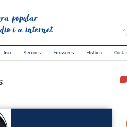
ura popular
dio i a internet
Inici
Seccions
Emissores
Història
Conta
s