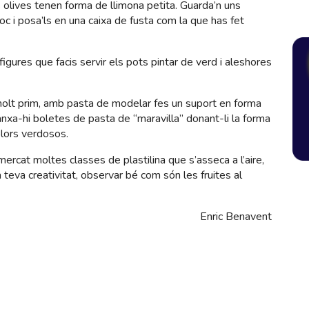
s olives tenen forma de llimona petita. Guarda’n uns
groc i posa’ls en una caixa de fusta com la que has fet
figures que facis servir els pots pintar de verd i aleshores
 molt prim, amb pasta de modelar fes un suport en forma
anxa-hi boletes de pasta de “maravilla” donant-li la forma
olors verdosos.
 mercat moltes classes de plastilina que s’asseca a l’aire,
 teva creativitat, observar bé com són les fruites al
Enric Benavent