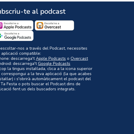
bscriu-te al podcast
 escoltar-nos a través del Podcast, necessites
 aplicació compatible:
Phone: descarrega't
Apple Podcasts
o
Overcast
ndroid: descarrega't
Google Podcasts
op la tinguis instal·lada, clica a la icona superior
 correspongui a la teva aplicació (la que acabes
nstal·lar) i s'obrirà automàticament el podcast del
 Ta Festa o pots buscar el Podcast dins de
plicació fent us dels buscadors integrats.