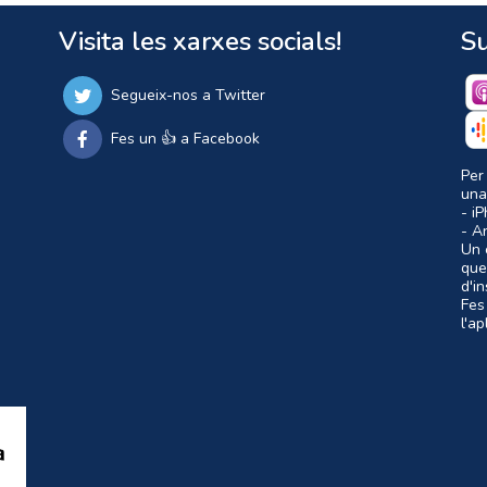
Visita les xarxes socials!
Su
Segueix-nos a Twitter
Fes un 👍 a Facebook
Per
una
- i
- A
Un c
que
d'i
Fes
l'a