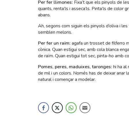
Per fer llimones:
Fixa’t que els pinyols de le
quants, renta’ls i asseca’ls. Pinta’ls de color 
abans.
Ah, segons com siguin els pinyols d’oliva i les 
semblen melons.
Per fer un raïm:
agafa un trosset de filferro
cònica. Quan estigui sec, amb cola blanca eng
de raïm. Quan estigui tot sec, pinta-ho amb c
Pomes, peres, maduixes, taronges:
hi ha al
de mil i un colors. Només has de deixar anar la
natural i començar a modelar.