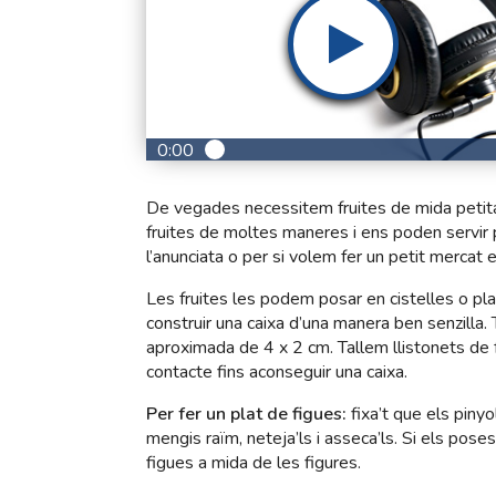
0:00
De vegades necessitem fruites de mida petita
fruites de moltes maneres i ens poden servir 
l’anunciata o per si volem fer un petit mercat e
Les fruites les podem posar en cistelles o pl
construir una caixa d’una manera ben senzilla.
aproximada de 4 x 2 cm. Tallem llistonets de 
contacte fins aconseguir una caixa.
Per fer un plat de figues:
fixa’t que els piny
mengis raïm, neteja’ls i asseca’ls. Si els pose
figues a mida de les figures.