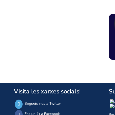
Visita les xarxes socials!
Su
Segueix-nos a Twitter
Fes un 👍 a Facebook
Per