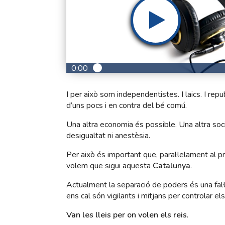
0:00
I per això som independentistes. I laics. I rep
d’uns pocs i en contra del bé comú.
Una altra economia és possible. Una altra soc
desigualtat ni anestèsia.
Per això és important que, paral·lelament al p
volem que sigui aquesta
Catalunya
.
Actualment la separació de poders és una fal·l
ens cal són vigilants i mitjans per controlar el
Van les lleis per on volen els reis
.