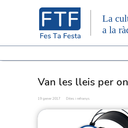
La cul
a la rà
Van les lleis per on
19 gener 2017
Dites i refranys