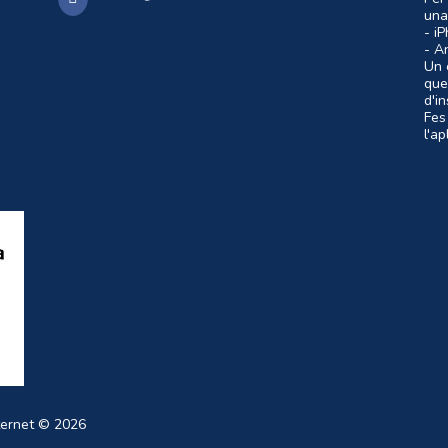
una
- i
- A
Un c
que
d'i
Fes
l'a
ternet
© 2026