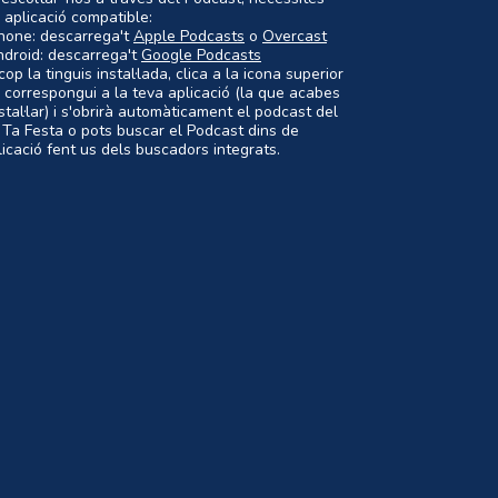
 aplicació compatible:
Phone: descarrega't
Apple Podcasts
o
Overcast
ndroid: descarrega't
Google Podcasts
op la tinguis instal·lada, clica a la icona superior
 correspongui a la teva aplicació (la que acabes
nstal·lar) i s'obrirà automàticament el podcast del
 Ta Festa o pots buscar el Podcast dins de
plicació fent us dels buscadors integrats.