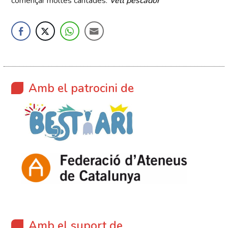
començar moltes cantades:
Vell pescador
Amb el patrocini de
Amb el suport de