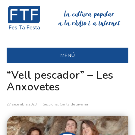
La cultura popular
a la ràdio i a internet
MENÚ
“Vell pescador” – Les
Anxovetes
27 setembre 2023
Seccions
,
Cants de taverna