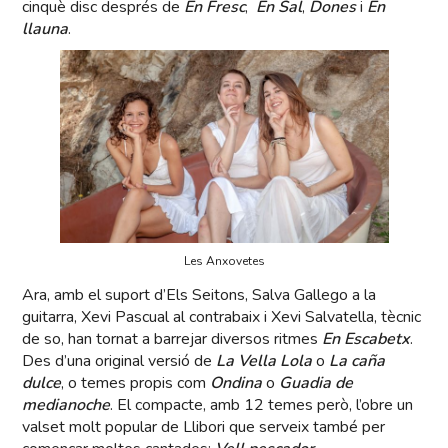
cinquè disc després de
En Fresc
,
En Sal
,
Dones
i
En
llauna
.
Les Anxovetes
Ara, amb el suport d’Els Seitons, Salva Gallego a la
guitarra, Xevi Pascual al contrabaix i Xevi Salvatella, tècnic
de so, han tornat a barrejar diversos ritmes
En Escabetx
.
Des d’una original versió de
La Vella Lola
o
La caña
dulce
, o temes propis com
Ondina
o
Guadia de
medianoche
. El compacte, amb 12 temes però, l’obre un
valset molt popular de Llibori que serveix també per