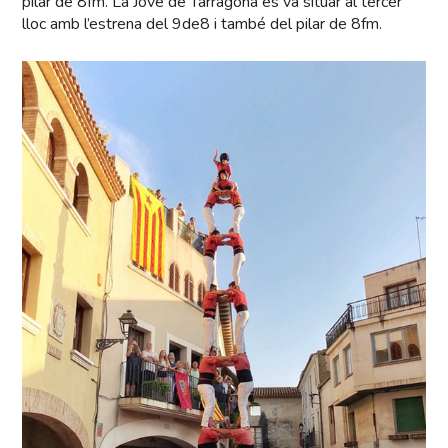
pilar de 8fm. La Jove de Tarragona es va situar al tercer
lloc amb l’estrena del 9de8 i també del pilar de 8fm.