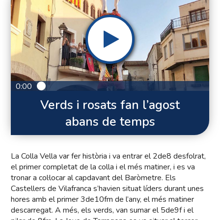
0:00
Verds i rosats fan l’agost
abans de temps
La Colla Vella var fer història i va entrar el 2de8 desfolrat,
el primer completat de la colla i el més matiner, i es va
tronar a col·locar al capdavant del Baròmetre. Els
Castellers de Vilafranca s’havien situat líders durant unes
hores amb el primer 3de10fm de l’any, el més matiner
descarregat. A més, els verds, van sumar el 5de9f i el