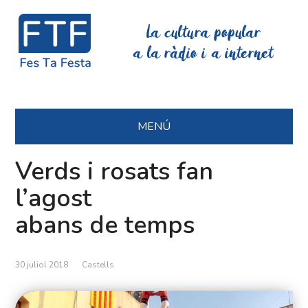
La cultura popular
a la ràdio i a internet
MENÚ
Verds i rosats fan
l’agost
abans de temps
30 juliol 2018
Castells