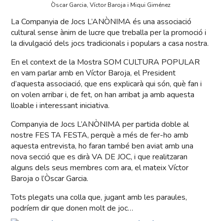
Òscar Garcia, Víctor Baroja i Miqui Giménez
La Companyia de Jocs L’ANÒNIMA és una associació
cultural sense ànim de lucre que treballa per la promoció i
la divulgació dels jocs tradicionals i populars a casa nostra.
En el context de la Mostra SOM CULTURA POPULAR
en vam parlar amb en Víctor Baroja, el President
d’aquesta associació, que ens explicarà qui són, què fan i
on volen arribar i, de fet, on han arribat ja amb aquesta
lloable i interessant iniciativa.
Companyia de Jocs L’ANÒNIMA per partida doble al
nostre FES TA FESTA, perquè a més de fer-ho amb
aquesta entrevista, ho faran també ben aviat amb una
nova secció que es dirà VA DE JOC, i que realitzaran
alguns dels seus membres com ara, el mateix Víctor
Baroja o l’Òscar Garcia.
Tots plegats una colla que, jugant amb les paraules,
podríem dir que donen molt de joc…