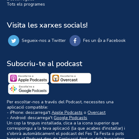
Tots els programes
Visita les xarxes socials!
Segueix-nos a Twitter
Fes un 👍 a Facebook
Subscriu-te al podcast
Per escoltar-nos a través del Podcast, necessites una
aplicació compatible:
- iPhone: descarrega't
Apple Podcasts
o
Overcast
- Android: descarrega't
Google Podcasts
Un cop la tinguis instal·lada, clica a la icona superior que
correspongui a la teva aplicació (la que acabes d'instal·lar) i
s'obrirà automàticament el podcast del Fes Ta Festa o pots
buscar el Podcast dins de l'aplicació fent us dels buscadors