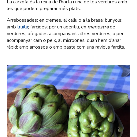
La carxofa és la reina de l’horta i una de les verdures amb
les que podem preparar més plats.
Arrebossades; en cremes, al caliu o a la brasa; bunyols;
amb
truita
; farcides; per un aperitiu, en
menestra
de
verdures, ofegades acompanyant altres verdures, o per
acompanyar carn o peix, al microones, quan hem d’anar
ràpid; amb arrossos o amb pasta com uns raviolis farcits.