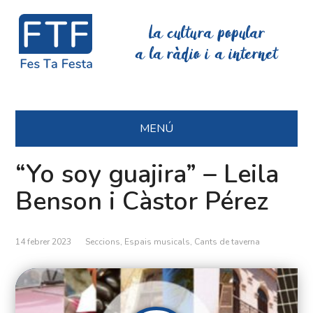
La cultura popular
a la ràdio i a internet
MENÚ
“Yo soy guajira” – Leila
Benson i Càstor Pérez
14 febrer 2023
Seccions
,
Espais musicals
,
Cants de taverna