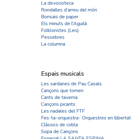
La devocioteca
Rondalles d’arreu del món
Bonsais de paper
Els minuts de l'Aguilà
Folkloristes (Les)
Pessebres
La columna
Espais musicals
Les sardanes de Pau Casals
Cançons que tornen
Cants de taverna
Cançons picants
Les nadales del FTF
Fes-ta-orquestra- Orquestres en llibertat
Clàssics de cobla
Sopa de Cançons
Especial LA SANTA ESPINA