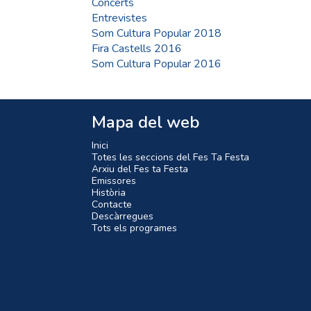
Concerts
Entrevistes
Som Cultura Popular 2018
Fira Castells 2016
Som Cultura Popular 2016
Mapa del web
Inici
Totes les seccions del Fes Ta Festa
Arxiu del Fes ta Festa
Emissores
Història
Contacte
Descàrregues
Tots els programes