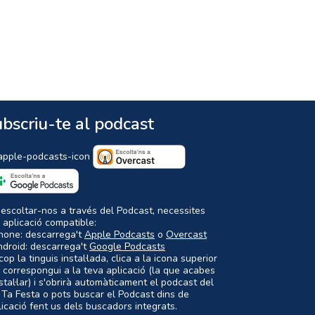
bscriu-te al podcast
 escoltar-nos a través del Podcast, necessites
 aplicació compatible:
Phone: descarrega't
Apple Podcasts
o
Overcast
ndroid: descarrega't
Google Podcasts
op la tinguis instal·lada, clica a la icona superior
 correspongui a la teva aplicació (la que acabes
nstal·lar) i s'obrirà automàticament el podcast del
 Ta Festa o pots buscar el Podcast dins de
plicació fent us dels buscadors integrats.