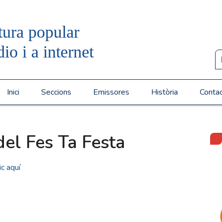
tura popular
dio i a internet
Inici
Seccions
Emissores
Història
Conta
del Fes Ta Festa
ic aquí