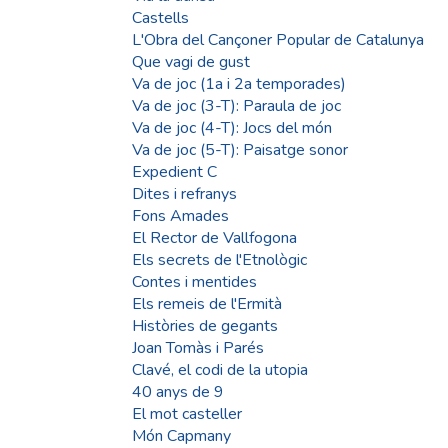
Castells
L'Obra del Cançoner Popular de Catalunya
Que vagi de gust
Va de joc (1a i 2a temporades)
Va de joc (3-T): Paraula de joc
Va de joc (4-T): Jocs del món
Va de joc (5-T): Paisatge sonor
Expedient C
Dites i refranys
Fons Amades
El Rector de Vallfogona
Els secrets de l'Etnològic
Contes i mentides
Els remeis de l'Ermità
Històries de gegants
Joan Tomàs i Parés
Clavé, el codi de la utopia
40 anys de 9
El mot casteller
Món Capmany