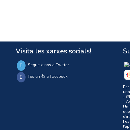
Visita les xarxes socials!
Su
Segueix-nos a Twitter
Fes un 👍 a Facebook
Per
una
- i
- A
Un c
que
d'i
Fes
l'a