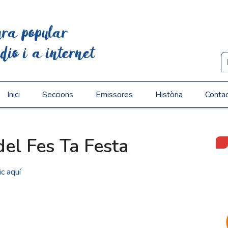
ura popular
dio i a internet
Inici
Seccions
Emissores
Història
Conta
del Fes Ta Festa
ic aquí