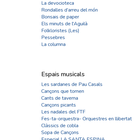
La devocioteca
Rondalles d’arreu del món
Bonsais de paper
Els minuts de l'Aguilà
Folkloristes (Les)
Pessebres
La columna
Espais musicals
Les sardanes de Pau Casals
Cançons que tornen
Cants de taverna
Cançons picants
Les nadales del FTF
Fes-ta-orquestra- Orquestres en llibertat
Clàssics de cobla
Sopa de Cançons
Especial LA SANTA ESPINA