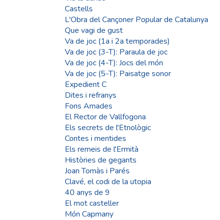
Castells
L'Obra del Cançoner Popular de Catalunya
Que vagi de gust
Va de joc (1a i 2a temporades)
Va de joc (3-T): Paraula de joc
Va de joc (4-T): Jocs del món
Va de joc (5-T): Paisatge sonor
Expedient C
Dites i refranys
Fons Amades
El Rector de Vallfogona
Els secrets de l'Etnològic
Contes i mentides
Els remeis de l'Ermità
Històries de gegants
Joan Tomàs i Parés
Clavé, el codi de la utopia
40 anys de 9
El mot casteller
Món Capmany