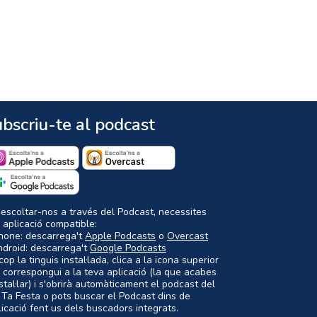
bscriu-te al podcast
 escoltar-nos a través del Podcast, necessites
 aplicació compatible:
Phone: descarrega't
Apple Podcasts
o
Overcast
ndroid: descarrega't
Google Podcasts
op la tinguis instal·lada, clica a la icona superior
 correspongui a la teva aplicació (la que acabes
nstal·lar) i s'obrirà automàticament el podcast del
 Ta Festa o pots buscar el Podcast dins de
plicació fent us dels buscadors integrats.