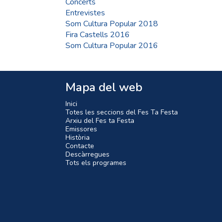
Concerts
Entrevistes
Som Cultura Popular 2018
Fira Castells 2016
Som Cultura Popular 2016
Mapa del web
Inici
Totes les seccions del Fes Ta Festa
Arxiu del Fes ta Festa
Emissores
Història
Contacte
Descàrregues
Tots els programes