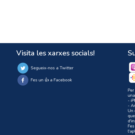
Visita les xarxes socials!
Su
Segueix-nos a Twitter
Fes un 👍 a Facebook
Per
una
- i
- A
Un c
que
d'i
Fes
l'a