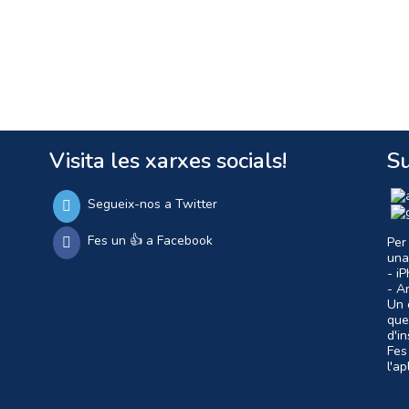
Visita les xarxes socials!
Su
Segueix-nos a Twitter
Fes un 👍 a Facebook
Per
una
- i
- A
Un c
que
d'i
Fes
l'a