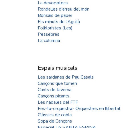
La devocioteca
Rondalles d’arreu del món
Bonsais de paper
Els minuts de l'Aguilà
Folkloristes (Les)
Pessebres
La columna
Espais musicals
Les sardanes de Pau Casals
Cançons que tornen
Cants de taverna
Cançons picants
Les nadales del FTF
Fes-ta-orquestra- Orquestres en llibertat
Clàssics de cobla
Sopa de Cançons
Especial LA SANTA ESPINA