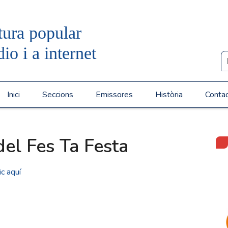
tura popular
dio i a internet
Inici
Seccions
Emissores
Història
Conta
del Fes Ta Festa
ic aquí