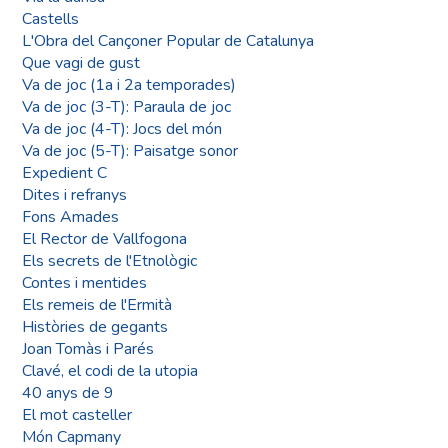
Castells
L'Obra del Cançoner Popular de Catalunya
Que vagi de gust
Va de joc (1a i 2a temporades)
Va de joc (3-T): Paraula de joc
Va de joc (4-T): Jocs del món
Va de joc (5-T): Paisatge sonor
Expedient C
Dites i refranys
Fons Amades
El Rector de Vallfogona
Els secrets de l'Etnològic
Contes i mentides
Els remeis de l'Ermità
Històries de gegants
Joan Tomàs i Parés
Clavé, el codi de la utopia
40 anys de 9
El mot casteller
Món Capmany