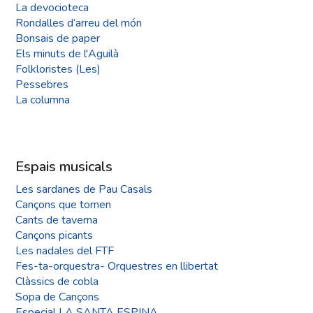
La devocioteca
Rondalles d’arreu del món
Bonsais de paper
Els minuts de l'Aguilà
Folkloristes (Les)
Pessebres
La columna
Espais musicals
Les sardanes de Pau Casals
Cançons que tornen
Cants de taverna
Cançons picants
Les nadales del FTF
Fes-ta-orquestra- Orquestres en llibertat
Clàssics de cobla
Sopa de Cançons
Especial LA SANTA ESPINA