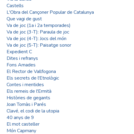
Castells
L'Obra del Cançoner Popular de Catalunya
Que vagi de gust
Va de joc (1a i 2a temporades)
Va de joc (3-T): Paraula de joc
Va de joc (4-T): Jocs del món
Va de joc (5-T): Paisatge sonor
Expedient C
Dites i refranys
Fons Amades
El Rector de Vallfogona
Els secrets de l'Etnològic
Contes i mentides
Els remeis de l'Ermità
Històries de gegants
Joan Tomàs i Parés
Clavé, el codi de la utopia
40 anys de 9
El mot casteller
Món Capmany