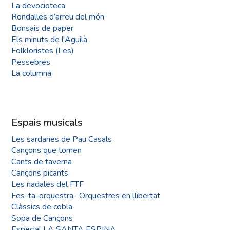
La devocioteca
Rondalles d’arreu del món
Bonsais de paper
Els minuts de l'Aguilà
Folkloristes (Les)
Pessebres
La columna
Espais musicals
Les sardanes de Pau Casals
Cançons que tornen
Cants de taverna
Cançons picants
Les nadales del FTF
Fes-ta-orquestra- Orquestres en llibertat
Clàssics de cobla
Sopa de Cançons
Especial LA SANTA ESPINA