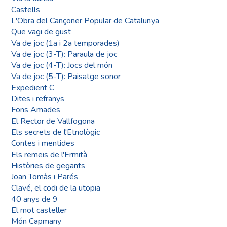
Castells
L'Obra del Cançoner Popular de Catalunya
Que vagi de gust
Va de joc (1a i 2a temporades)
Va de joc (3-T): Paraula de joc
Va de joc (4-T): Jocs del món
Va de joc (5-T): Paisatge sonor
Expedient C
Dites i refranys
Fons Amades
El Rector de Vallfogona
Els secrets de l'Etnològic
Contes i mentides
Els remeis de l'Ermità
Històries de gegants
Joan Tomàs i Parés
Clavé, el codi de la utopia
40 anys de 9
El mot casteller
Món Capmany