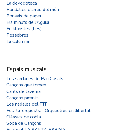
La devocioteca
Rondalles d’arreu del món
Bonsais de paper
Els minuts de l'Aguilà
Folkloristes (Les)
Pessebres
La columna
Espais musicals
Les sardanes de Pau Casals
Cançons que tornen
Cants de taverna
Cançons picants
Les nadales del FTF
Fes-ta-orquestra- Orquestres en llibertat
Clàssics de cobla
Sopa de Cançons
Especial LA SANTA ESPINA