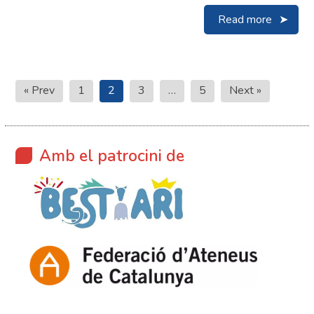
Read more
Paginació
« Prev
1
2
3
…
5
Next »
de
les
entrades
Amb el patrocini de