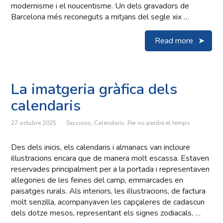
modernisme i el noucentisme. Un dels gravadors de
Barcelona més reconeguts a mitjans del segle xix …
Read more
La imatgeria gràfica dels
calendaris
27 octubre 2025
Seccions
,
Calendaris. Per no perdre el temps
Des dels inicis, els calendaris i almanacs van incloure
il·lustracions encara que de manera molt escassa. Estaven
reservades principalment per a la portada i representaven
al·legories de les feines del camp, emmarcades en
paisatges rurals. Als interiors, les il·lustracions, de factura
molt senzilla, acompanyaven les capçaleres de cadascun
dels dotze mesos, representant els signes zodiacals, …