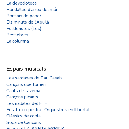
La devocioteca
Rondalles d’arreu del món
Bonsais de paper
Els minuts de l'Aguilà
Folkloristes (Les)
Pessebres
La columna
Espais musicals
Les sardanes de Pau Casals
Cançons que tornen
Cants de taverna
Cançons picants
Les nadales del FTF
Fes-ta-orquestra- Orquestres en llibertat
Clàssics de cobla
Sopa de Cançons
Especial LA SANTA ESPINA