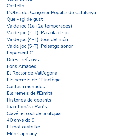
Castells
L'Obra del Cançoner Popular de Catalunya
Que vagi de gust
Va de joc (1a i 2a temporades)
Va de joc (3-T): Paraula de joc
Va de joc (4-T): Jocs del món
Va de joc (5-T): Paisatge sonor
Expedient C
Dites i refranys
Fons Amades
El Rector de Vallfogona
Els secrets de l'Etnològic
Contes i mentides
Els remeis de l'Ermità
Històries de gegants
Joan Tomàs i Parés
Clavé, el codi de la utopia
40 anys de 9
El mot casteller
Món Capmany