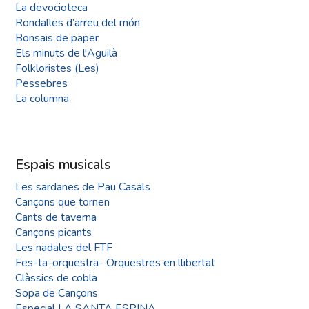
La devocioteca
Rondalles d’arreu del món
Bonsais de paper
Els minuts de l'Aguilà
Folkloristes (Les)
Pessebres
La columna
Espais musicals
Les sardanes de Pau Casals
Cançons que tornen
Cants de taverna
Cançons picants
Les nadales del FTF
Fes-ta-orquestra- Orquestres en llibertat
Clàssics de cobla
Sopa de Cançons
Especial LA SANTA ESPINA