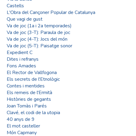
Castells
L'Obra del Cançoner Popular de Catalunya
Que vagi de gust
Va de joc (1a i 2a temporades)
Va de joc (3-T): Paraula de joc
Va de joc (4-T): Jocs del món
Va de joc (5-T): Paisatge sonor
Expedient C
Dites i refranys
Fons Amades
El Rector de Vallfogona
Els secrets de l'Etnològic
Contes i mentides
Els remeis de l'Ermità
Històries de gegants
Joan Tomàs i Parés
Clavé, el codi de la utopia
40 anys de 9
El mot casteller
Món Capmany