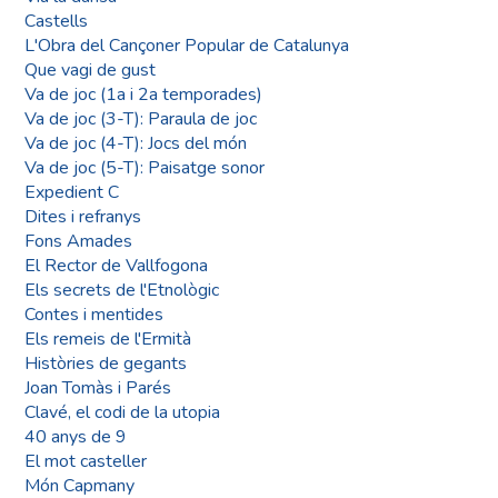
Castells
L'Obra del Cançoner Popular de Catalunya
Que vagi de gust
Va de joc (1a i 2a temporades)
Va de joc (3-T): Paraula de joc
Va de joc (4-T): Jocs del món
Va de joc (5-T): Paisatge sonor
Expedient C
Dites i refranys
Fons Amades
El Rector de Vallfogona
Els secrets de l'Etnològic
Contes i mentides
Els remeis de l'Ermità
Històries de gegants
Joan Tomàs i Parés
Clavé, el codi de la utopia
40 anys de 9
El mot casteller
Món Capmany