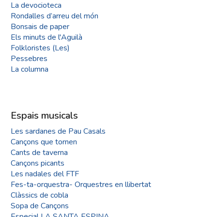
La devocioteca
Rondalles d’arreu del món
Bonsais de paper
Els minuts de l'Aguilà
Folkloristes (Les)
Pessebres
La columna
Espais musicals
Les sardanes de Pau Casals
Cançons que tornen
Cants de taverna
Cançons picants
Les nadales del FTF
Fes-ta-orquestra- Orquestres en llibertat
Clàssics de cobla
Sopa de Cançons
Especial LA SANTA ESPINA