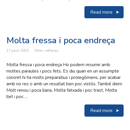
Read more
Molta fressa i poca endreça
17 juliol 2015
Dites i refranys
Molta fressa i poca endreça Ho podem resumir amb
moltes paraules i pocs fets. Es diu quan en un assumpte
concret hi ha molts preparatius i prolegòmens, per acabar
amb no res o amb un resultat ben poc vistós. També diem
Molt renou i poca llana, Molta fatxada i poc trast, Molta
llet i poc …
Read more