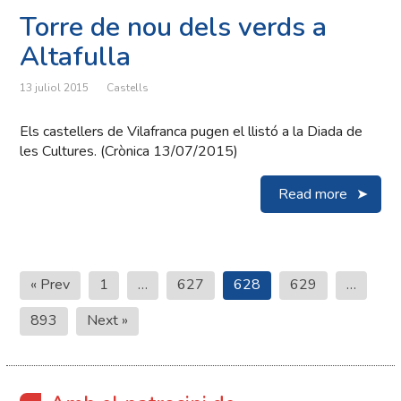
Torre de nou dels verds a
Altafulla
13 juliol 2015
Castells
Els castellers de Vilafranca pugen el llistó a la Diada de
les Cultures. (Crònica 13/07/2015)
Read more
Paginació
« Prev
1
…
627
628
629
…
de
893
Next »
les
entrades