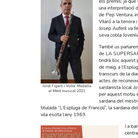
els premis: ja qu
una interpretació d
de Pep Ventura, in
Vilaró a la tenora 
Josep Auferil va f
seva cobla Jovenív
També us parlarem
de LA SUPERSA
tindrà lloc aquest
de maig, a l’Esplug
transcurs de la di
actes de reconeixe
Jordi Figaró i Voltà Medalla
sardanista local
Jo
al Mèrit musical 2021
per aquest motiu 
sardana del mestr
titulada “L’Espluga de Francolí”, la sardana de
vila escita l’any 1969.
I a ba
centra