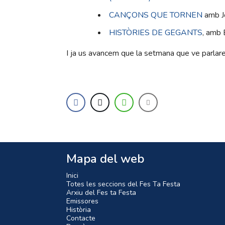
CANÇONS QUE TORNEN
amb J
HISTÒRIES DE GEGANTS
, amb 
I ja us avancem que la setmana que ve parla
Mapa del web
Inici
Totes les seccions del Fes Ta Festa
Arxiu del Fes ta Festa
Emissores
Història
Contacte