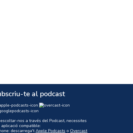
bscriu-te al podcast
 escoltar-nos a través del Podcast, necessites
 aplicació compatible:
Phone: descarrega't
Apple Podcasts
o
Overcast