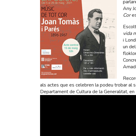
parla
Any Jo
Cor
es
Escolt
vida 
i Lond
un de
floklo
Concre
Amade
Record
als actes que es celebren la podeu trobar al
Departament de Cultura de la Generalitat, e