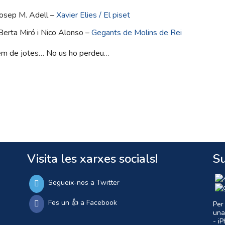
osep M. Adell –
Xavier Elies / El piset
Berta Miró i Nico Alonso –
Gegants de Molins de Rei
rem de jotes… No us ho perdeu…
Visita les xarxes socials!
Su
Segueix-nos a Twitter
Fes un 👍 a Facebook
Per
una
- i