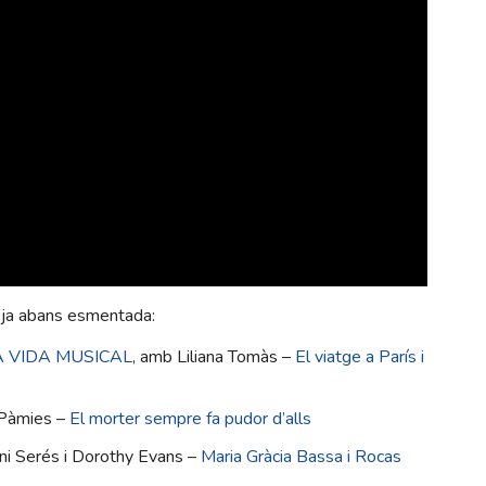
 ja abans esmentada:
A VIDA MUSICAL
, amb Liliana Tomàs –
El viatge a París i
 Pàmies –
El morter sempre fa pudor d’alls
ni Serés i Dorothy Evans –
Maria Gràcia Bassa i Rocas