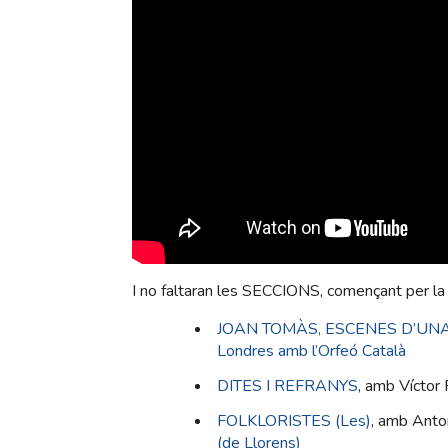
I no faltaran les SECCIONS, començant per la
JOAN TOMÀS, ESCENES D’UN
Londres amb l’Orfeó Català
DITES I REFRANYS
, amb Víctor
FOLKLORISTES (Les)
, amb Anto
(de Llorens)