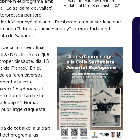
e obrirem el programa amb
Salvador Saumoy i Pellicer
Medalla al Mèrit Sardanista 2021
e “La sardana del vailet”,
terpretada per Jordi
i Jordi Vilaprinyó al piano. I l’acabarem amb la sardana que
er com a “Ofrena a l’amic Saumoy”, interpretada per la
ola de Sabadell.
 de la imminent final
RDANA DE L’ANY que
 proper dissabte, dia 15
a de Francolí. En el
ada es faran diversos
ment a la colla
ventut Espluguina
. I
escoltarem també la
e Josep M. Bernat
l pubillatge d’aquesta
nda de tot això, a la part
l del programa, us