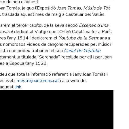
rem de nou d’aquest
an Tomàs, ja que l’Exposició
Joan Tomàs, Músic de Tot
 trasllada aquest mes de maig a Castellar del Vallès.
arem el tercer capítol de la seva secció
Escenes d’una
musical
dedicat al Viatge que l’Orfeó Català va fer a París
res l’any 1914 i dedicarem el
Youtube de la Setmana
a
ls nombrosos videos de cançons recuperades pel músic i
rista que podeu trobar en el seu
Canal de Youtube.
tament la titulada “Serenada”, recollida per ell i per Joan
s a Espolla l’any 1923.
eu que tota la informació referent a l’any Joan Tomàs i
 seu web:
mestrejoantomas.cat
i a la web del
n aquest
link
.