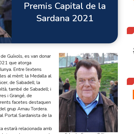
Premis Capital de la
Sardana 2021
 de Guíxols, es van donar
2021 que atorga
unya. Entre l’extens
es al mèrit: la Medalla al
cer, de Sabadell; la
oltà, també de Sabadell; i
res i Grangé, de
ferents facetes destaquen
 del grup Arnau Tordera.
al Portal Sardanista de la
ca estarà relacionada amb