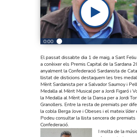
0:00
El passat dissabte dia 1 de maig, a Sant Feliu
a conèixer els Premis Capital de la Sardana 
anyalment la Confederació Sardanista de Catal
llistat de disticions destaquem les tres medall
Mèrit Sardanista per a Salvador Saumoy i Pelli
Medalla al Mèrit Musical per a Jordi Figaró i V
la Medalla al Mèrit de la Dansa per a Jordi Tor
Granollers. Entre la resta de premiats per di
la cobla Berga Jove i Obeses i el mateix líder
Podeu consultar la llista sencera de premiats 
Confederació.
I molta de la músi