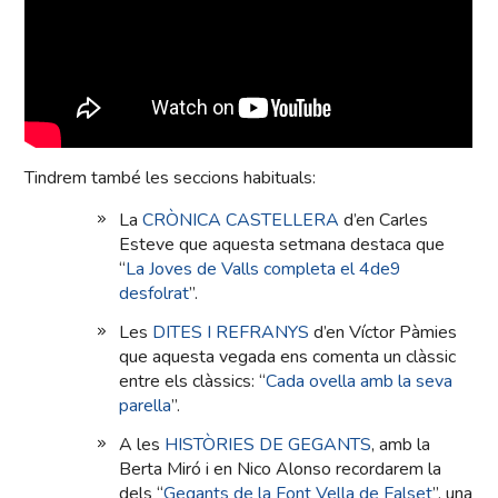
Tindrem també les seccions habituals:
La
CRÒNICA CASTELLERA
d’en Carles
Esteve que aquesta setmana destaca que
“
La Joves de Valls completa el 4de9
desfolrat
”.
Les
DITES I REFRANYS
d’en Víctor Pàmies
que aquesta vegada ens comenta un clàssic
entre els clàssics: “
Cada ovella amb la seva
parella
”.
A les
HISTÒRIES DE GEGANTS
, amb la
Berta Miró i en Nico Alonso recordarem la
dels “
Gegants de la Font Vella de Falset
”, una