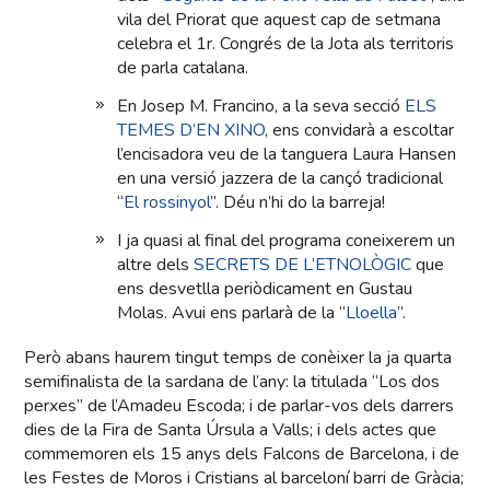
vila del Priorat que aquest cap de setmana
celebra el 1r. Congrés de la Jota als territoris
de parla catalana.
En Josep M. Francino, a la seva secció
ELS
TEMES D’EN XINO
, ens convidarà a escoltar
l’encisadora veu de la tanguera Laura Hansen
en una versió jazzera de la cançó tradicional
“
El rossinyol
”. Déu n’hi do la barreja!
I ja quasi al final del programa coneixerem un
altre dels
SECRETS DE L’ETNOLÒGIC
que
ens desvetlla periòdicament en Gustau
Molas. Avui ens parlarà de la “
Lloella
”.
Però abans haurem tingut temps de conèixer la ja quarta
semifinalista de la sardana de l’any: la titulada “Los dos
perxes” de l’Amadeu Escoda; i de parlar-vos dels darrers
dies de la Fira de Santa Úrsula a Valls; i dels actes que
commemoren els 15 anys dels Falcons de Barcelona, i de
les Festes de Moros i Cristians al barceloní barri de Gràcia;