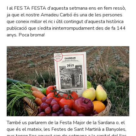
I al FES TA FESTA d’aquesta setmana ens en fem ressò,
ja que el nostre Amadeu Carbó és una de les persones
que coneix millor el ric i útil contingut d’aquesta històrica
publicació que s’edita ininterrompudament des de fa 144
anys. Poca broma!
També us parlarem de la Festa Major de la Sardana o, el
que és el mateix, les Festes de Sant Martirià a Banyoles,
que tenen lloc aquest cap de setmana a la capital del llac.