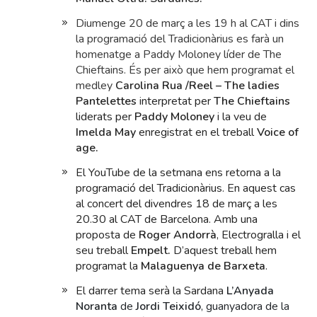
Diumenge 20 de març a les 19 h al CAT i dins
la programació del Tradicionàrius es farà un
homenatge a Paddy Moloney líder de The
Chieftains. És per això que hem programat el
medley
Carolina Rua /Reel – The ladies
Pantelettes
interpretat per
The Chieftains
liderats per
Paddy Moloney
i la veu de
Imelda May
enregistrat en el treball
Voice of
age.
El YouTube de la setmana ens retorna a la
programació del Tradicionàrius. En aquest cas
al concert del divendres 18 de març a les
20.30 al CAT de Barcelona. Amb una
proposta de
Roger Andorrà
, Electrogralla i el
seu treball
Empelt.
D’aquest treball hem
programat la
Malaguenya de Barxeta
.
El darrer tema serà la Sardana
L’Anyada
Noranta
de
Jordi Teixidó
, guanyadora de la