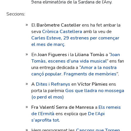
9ena eliminatòria de la Sardana de l’Any.
Seccions:
El
Baròmetre Casteller
ens ha fet arribar la
seva
Crònica Castellera
amb la veu de
Carles Esteve, 29 estrenes per començar
el mes de març
.
En
Joan Figueres
i la
Liliana Tomàs
a
“
Joan
Tomàs, escenes d’una vida musical
”
ens fan
una entrega dedicada a
“
Amor a la nostra
cançó popular. Fragments de memòries
”.
A
Dites i Refranys
en
Víctor Pàmies
ens
porta la parèmia
Gos que lladra no mossega
(o perd el mos)
Fra Valentí Serra de Manresa
a
Els remeis
de l’Ermità
ens explica que
De l’Api
s’aprofita tot
.
Hem reprogramat les
Cançons que Tornen