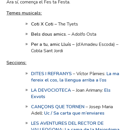
Ara sí, comença el Fes ta Festa.
Temes musicals:
Coti X Coti –
The Tyets
Bels dous amics
. – Adolfo Osta
Per a tu, amic Lluís –
(d’Amadeu Escoda) –
Cobla Sant Jordi
Seccions:
DITES I REFRANYS
– Víctor Pàmies:
La ma
fereix el cos, la llengua arriba a l’os
LA DEVOCIOTECA
– Joan Arimany:
Els
Exvots
CANÇONS QUE TORNEN
– Josep Maria
Adell:
Uc / Sa carta que m’enviares
LES AVENTURES DEL RECTOR DE
VALLFOGONA
:
La cama de la Majordoma