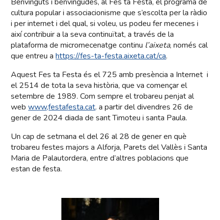
Benvinguts i benvingudes, al Fes ta Festa, el programa de
cultura popular i associacionisme que s’escolta per la ràdio
i per internet i del qual, si voleu, us podeu fer mecenes i
així contribuir a la seva continuïtat, a través de la
plataforma de micromecenatge continu
l’aixeta
, només cal
que entreu a
https://fes-ta-festa.aixeta.cat/ca
.
Aquest Fes ta Festa és el 725 amb presència a Internet i
el 2514 de tota la seva història, que va començar el
setembre de 1989. Com sempre el trobareu penjat al
web
www,festafesta.cat
. a partir del divendres 26 de
gener de 2024 diada de sant Timoteu i santa Paula.
Un cap de setmana el del 26 al 28 de gener en què
trobareu festes majors a Alforja, Parets del Vallès i Santa
Maria de Palautordera, entre d’altres poblacions que
estan de festa.