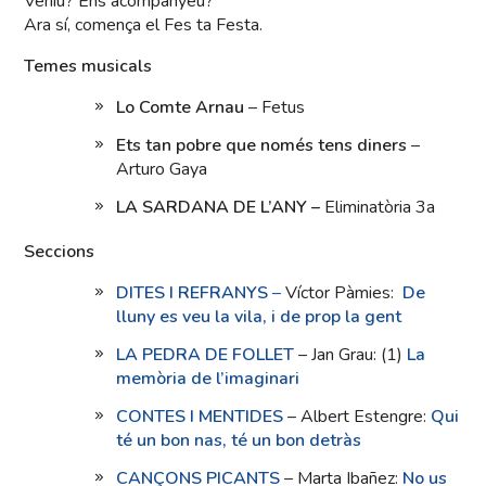
Veniu? Ens acompanyeu?
Ara sí, comença el Fes ta Festa.
Temes musicals
Lo Comte Arnau
– Fetus
Ets tan pobre que només tens diners
–
Arturo Gaya
LA SARDANA DE L’ANY –
Eliminatòria 3a
Seccions
D
ITES I REFRANYS
–
Víctor Pàmies:
De
lluny es veu la vila, i de prop la gent
LA PEDRA DE FOLLET
– Jan Grau: (1)
La
memòria de l’imaginari
CONTES I MENTIDES
– Albert Estengre:
Qui
té un bon nas, té un bon detràs
CANÇONS PICANTS
– Marta Ibañez:
No us