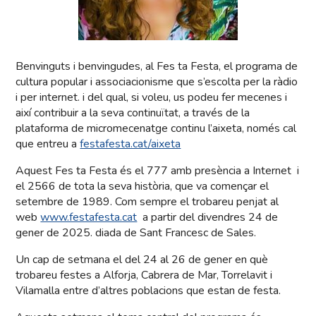
Benvinguts i benvingudes, al Fes ta Festa, el programa de
cultura popular i associacionisme que s’escolta per la ràdio
i per internet. i del qual, si voleu, us podeu fer mecenes i
així contribuir a la seva continuïtat, a través de la
plataforma de micromecenatge continu l’aixeta, només cal
que entreu a
festafesta.cat/aixeta
Aquest Fes ta Festa és el 777 amb presència a Internet i
el 2566 de tota la seva història, que va començar el
setembre de 1989. Com sempre el trobareu penjat al
web
www.festafesta.cat
a partir del divendres 24 de
gener de 2025. diada de Sant Francesc de Sales.
Un cap de setmana el del 24 al 26 de gener en què
trobareu festes a Alforja, Cabrera de Mar, Torrelavit i
Vilamalla entre d’altres poblacions que estan de festa.