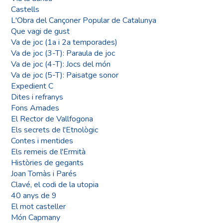
Castells
L'Obra del Cançoner Popular de Catalunya
Que vagi de gust
Va de joc (1a i 2a temporades)
Va de joc (3-T): Paraula de joc
Va de joc (4-T): Jocs del món
Va de joc (5-T): Paisatge sonor
Expedient C
Dites i refranys
Fons Amades
El Rector de Vallfogona
Els secrets de l'Etnològic
Contes i mentides
Els remeis de l'Ermità
Històries de gegants
Joan Tomàs i Parés
Clavé, el codi de la utopia
40 anys de 9
El mot casteller
Món Capmany