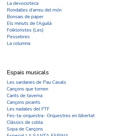
La devocioteca
Rondalles d’arreu del món
Bonsais de paper
Els minuts de l'Aguilà
Folkloristes (Les)
Pessebres
La columna
Espais musicals
Les sardanes de Pau Casals
Cançons que tornen
Cants de taverna
Cançons picants
Les nadales del FTF
Fes-ta-orquestra- Orquestres en llibertat
Clàssics de cobla
Sopa de Cançons
Especial LA SANTA ESPINA