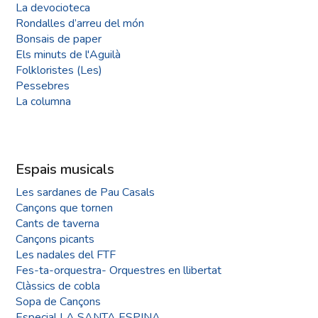
La devocioteca
Rondalles d’arreu del món
Bonsais de paper
Els minuts de l'Aguilà
Folkloristes (Les)
Pessebres
La columna
Espais musicals
Les sardanes de Pau Casals
Cançons que tornen
Cants de taverna
Cançons picants
Les nadales del FTF
Fes-ta-orquestra- Orquestres en llibertat
Clàssics de cobla
Sopa de Cançons
Especial LA SANTA ESPINA