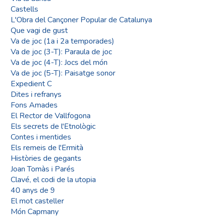
Castells
L'Obra del Cançoner Popular de Catalunya
Que vagi de gust
Va de joc (1a i 2a temporades)
Va de joc (3-T): Paraula de joc
Va de joc (4-T): Jocs del món
Va de joc (5-T): Paisatge sonor
Expedient C
Dites i refranys
Fons Amades
El Rector de Vallfogona
Els secrets de l'Etnològic
Contes i mentides
Els remeis de l'Ermità
Històries de gegants
Joan Tomàs i Parés
Clavé, el codi de la utopia
40 anys de 9
El mot casteller
Món Capmany