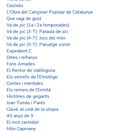
Castells
L'Obra del Cançoner Popular de Catalunya
Que vagi de gust
Va de joc (1a i 2a temporades)
Va de joc (3-T): Paraula de joc
Va de joc (4-T): Jocs del món
Va de joc (5-T): Paisatge sonor
Expedient C
Dites i refranys
Fons Amades
El Rector de Vallfogona
Els secrets de l'Etnològic
Contes i mentides
Els remeis de l'Ermità
Històries de gegants
Joan Tomàs i Parés
Clavé, el codi de la utopia
40 anys de 9
El mot casteller
Món Capmany