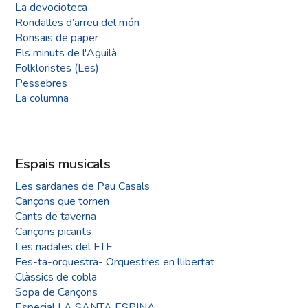
La devocioteca
Rondalles d’arreu del món
Bonsais de paper
Els minuts de l'Aguilà
Folkloristes (Les)
Pessebres
La columna
Espais musicals
Les sardanes de Pau Casals
Cançons que tornen
Cants de taverna
Cançons picants
Les nadales del FTF
Fes-ta-orquestra- Orquestres en llibertat
Clàssics de cobla
Sopa de Cançons
Especial LA SANTA ESPINA