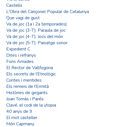
Castells
L'Obra del Cançoner Popular de Catalunya
Que vagi de gust
Va de joc (1a i 2a temporades)
Va de joc (3-T): Paraula de joc
Va de joc (4-T): Jocs del món
Va de joc (5-T): Paisatge sonor
Expedient C
Dites i refranys
Fons Amades
El Rector de Vallfogona
Els secrets de l'Etnològic
Contes i mentides
Els remeis de l'Ermità
Històries de gegants
Joan Tomàs i Parés
Clavé, el codi de la utopia
40 anys de 9
El mot casteller
Món Capmany