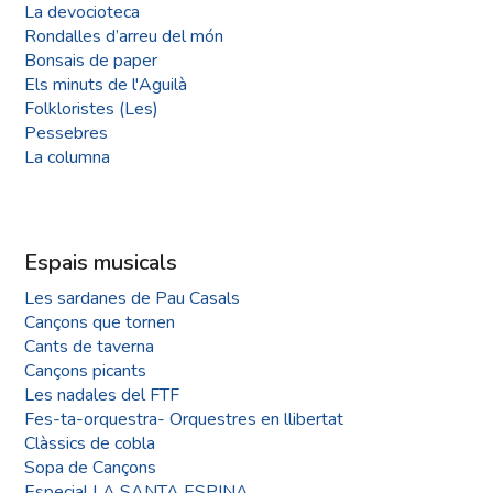
La devocioteca
Rondalles d’arreu del món
Bonsais de paper
Els minuts de l'Aguilà
Folkloristes (Les)
Pessebres
La columna
Espais musicals
Les sardanes de Pau Casals
Cançons que tornen
Cants de taverna
Cançons picants
Les nadales del FTF
Fes-ta-orquestra- Orquestres en llibertat
Clàssics de cobla
Sopa de Cançons
Especial LA SANTA ESPINA