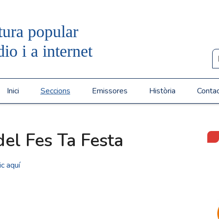
tura popular
dio i a internet
Inici
Seccions
Emissores
Història
Conta
del Fes Ta Festa
ic aquí