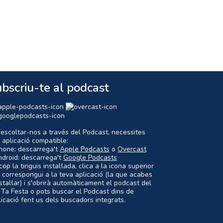
bscriu-te al podcast
 escoltar-nos a través del Podcast, necessites
 aplicació compatible:
Phone: descarrega't
Apple Podcasts
o
Overcast
ndroid: descarrega't
Google Podcasts
op la tinguis instal·lada, clica a la icona superior
 correspongui a la teva aplicació (la que acabes
nstal·lar) i s'obrirà automàticament el podcast del
 Ta Festa o pots buscar el Podcast dins de
plicació fent us dels buscadors integrats.