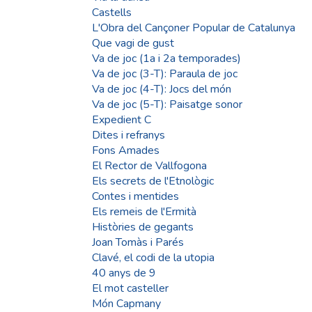
Castells
L'Obra del Cançoner Popular de Catalunya
Que vagi de gust
Va de joc (1a i 2a temporades)
Va de joc (3-T): Paraula de joc
Va de joc (4-T): Jocs del món
Va de joc (5-T): Paisatge sonor
Expedient C
Dites i refranys
Fons Amades
El Rector de Vallfogona
Els secrets de l'Etnològic
Contes i mentides
Els remeis de l'Ermità
Històries de gegants
Joan Tomàs i Parés
Clavé, el codi de la utopia
40 anys de 9
El mot casteller
Món Capmany