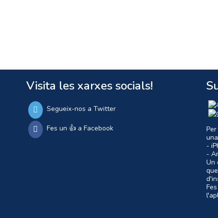
Visita les xarxes socials!
Su
Segueix-nos a Twitter
Fes un 👍 a Facebook
Per
una
- i
- A
Un c
que
d'i
Fes
l'a