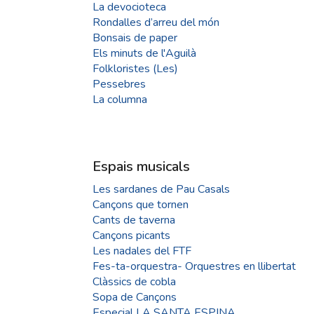
La devocioteca
Rondalles d’arreu del món
Bonsais de paper
Els minuts de l'Aguilà
Folkloristes (Les)
Pessebres
La columna
Espais musicals
Les sardanes de Pau Casals
Cançons que tornen
Cants de taverna
Cançons picants
Les nadales del FTF
Fes-ta-orquestra- Orquestres en llibertat
Clàssics de cobla
Sopa de Cançons
Especial LA SANTA ESPINA