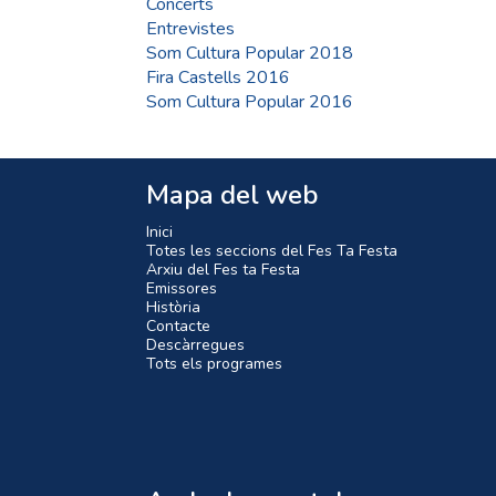
Concerts
Entrevistes
Som Cultura Popular 2018
Fira Castells 2016
Som Cultura Popular 2016
Mapa del web
Inici
Totes les seccions del Fes Ta Festa
Arxiu del Fes ta Festa
Emissores
Història
Contacte
Descàrregues
Tots els programes