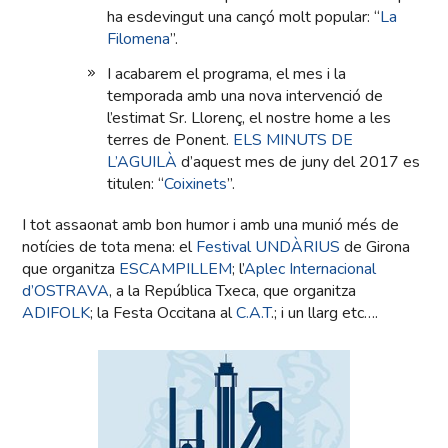
ha esdevingut una cançó molt popular: “
La
Filomena
”.
I acabarem el programa, el mes i la
temporada amb una nova intervenció de
l’estimat Sr. Llorenç, el nostre home a les
terres de Ponent.
ELS MINUTS DE
L’AGUILÀ
d’aquest mes de juny del 2017 es
titulen: “
Coixinets
”.
I tot assaonat amb bon humor i amb una munió més de
notícies de tota mena: el
Festival UNDÀRIUS
de Girona
que organitza
ESCAMPILLEM
; l’
Aplec Internacional
d’OSTRAVA
, a la República Txeca, que organitza
ADIFOLK
; la Festa Occitana al
C.A.T
.; i un llarg etc….