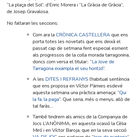
“La plaça del Sol”, d’Enric Morera i “La Gràcia de Gràcia”,
de Josep Gravalosa.
No faltaran les seccions:
Com ara la
CRÒNICA CASTELLERA
que ens
porta totes les novetats que ens deixà el
passat cap de setmana fent especial esment
als progressos de la colla morada tarragonina,
doncs com versa el titular:: “
La Jove de
Tarragona eixampla el seu horitzó
”.
A les
DITES I REFRANYS
l’habitual sentència
que ens proposa en Víctor Pàmies esdevé
aquesta setmana una pràctica amenaça: “
Qui
la fa, la paga
”. Que seria, més o menys, allò de
tal faràs…
També tindrem als amics de la Companyia de
Jocs L’ANÒNIMA, en aquesta ocasió la Cèlia
Miró i en Víctor Baroja, que en la seva secció