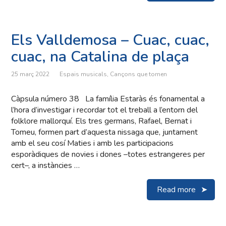
Els Valldemosa – Cuac, cuac,
cuac, na Catalina de plaça
25 març 2022
Espais musicals
,
Cançons que tornen
Càpsula número 38 La família Estaràs és fonamental a
l’hora d’investigar i recordar tot el treball a l’entorn del
folklore mallorquí. Els tres germans, Rafael, Bernat i
Tomeu, formen part d’aquesta nissaga que, juntament
amb el seu cosí Maties i amb les participacions
esporàdiques de novies i dones –totes estrangeres per
cert–, a instàncies …
Read more