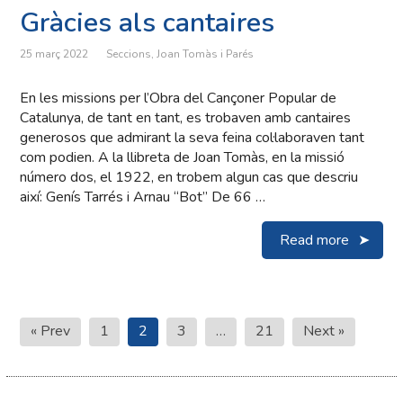
Gràcies als cantaires
25 març 2022
Seccions
,
Joan Tomàs i Parés
En les missions per l’Obra del Cançoner Popular de
Catalunya, de tant en tant, es trobaven amb cantaires
generosos que admirant la seva feina col·laboraven tant
com podien. A la llibreta de Joan Tomàs, en la missió
número dos, el 1922, en trobem algun cas que descriu
així: Genís Tarrés i Arnau “Bot” De 66 …
Read more
Paginació
« Prev
1
2
3
…
21
Next »
de
les